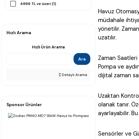
4999 TL ve üzeri (1)
Havuz Otomasyo
müdahale ihtiyac
yönetilir. Zama
Hızlı Arama
uzatılır.
Hızlı Ürün Arama
Zaman Saatleri v
Ara
Pompa ve aydınl
dijital zaman sa
Detaylı Arama
Uzaktan Kontro
olanak tanır. Öze
Sponsor Ürünler
ayarlayabilir. B
Sensörler ve Güv