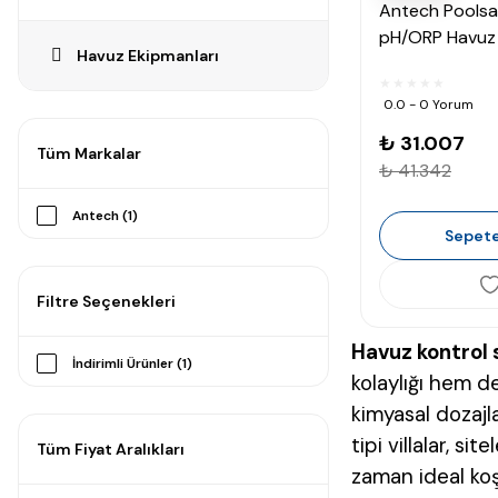
Antech Poolsa
pH/ORP Havuz 
Havuz Ekipmanları
Cihazı
0.0 - 0 Yorum
₺ 31.007
Tüm Markalar
₺ 41.342
Antech (1)
Sepete
Filtre Seçenekleri
Havuz kontrol 
İndirimli Ürünler (1)
kolaylığı hem d
kimyasal dozajl
tipi villalar, s
Tüm Fiyat Aralıkları
zaman ideal koş