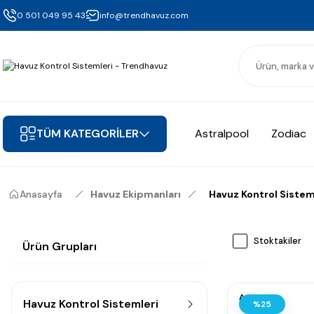
0 501 049 95 43
info@trendhavuz.com
TÜM KATEGORİLER
Astralpool
Zodiac
Anasayfa
Havuz Ekipmanları
Havuz Kontrol Sistem
Stoktakiler
Ürün Grupları
Antech
Havuz Kontrol Sistemleri
%25