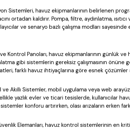
n Sistemleri, havuz ekipmanlarının belirlenen progr
ını ortadan kaldırır. Pompa, filtre, aydınlatma, ısıtı
nlayıcılar ve senaryo bazlı çalışma modları sayesinde
e Kontrol Panoları, havuz ekipmanlarının günlük ve haft
atma gibi sistemlerin gereksiz çalışmasının önüne geç
atleri, farklı havuz ihtiyaçlarına göre esnek çözümler 
l ve Akıllı Sistemler, mobil uygulama veya web aray
llikle yazlık evler ve ticari tesislerde, kullanıcılar hav
u sistemler konforu artırırken, olası arızaların erken far
enlik Elemanları, havuz kontrol sistemlerinin en kritik 