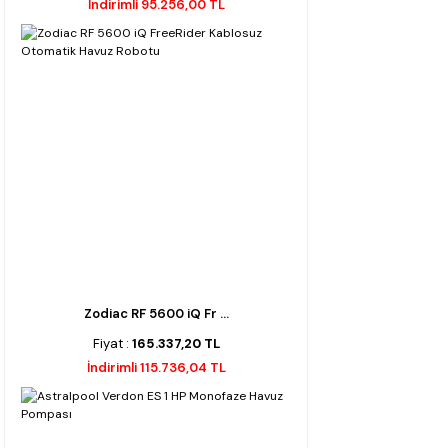
İndirimli 95.256,00 TL
Zodiac RF 5600 iQ Fr ...
Fiyat :
165.337,20 TL
İndirimli 115.736,04 TL