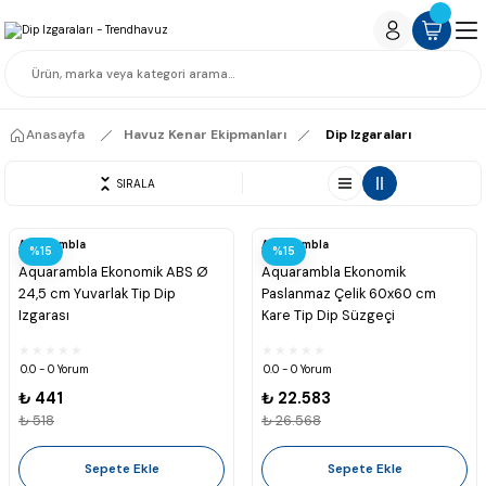
Anasayfa
Havuz Kenar Ekipmanları
Dip Izgaraları
SIRALA
Aquarambla
Aquarambla
%15
%15
Aquarambla Ekonomik ABS Ø
Aquarambla Ekonomik
24,5 cm Yuvarlak Tip Dip
Paslanmaz Çelik 60x60 cm
Izgarası
Kare Tip Dip Süzgeçi
0.0 - 0 Yorum
0.0 - 0 Yorum
₺ 441
₺ 22.583
₺ 518
₺ 26.568
Sepete Ekle
Sepete Ekle