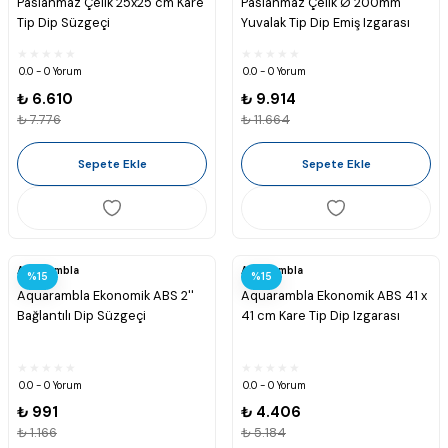
Paslanmaz Çelik 25x25 cm Kare
Paslanmaz Çelik Ø 200mm
Tip Dip Süzgeçi
Yuvalak Tip Dip Emiş Izgarası
0.0 - 0 Yorum
0.0 - 0 Yorum
₺ 6.610
₺ 9.914
₺ 7.776
₺ 11.664
Sepete Ekle
Sepete Ekle
Aquarambla
Aquarambla
%15
%15
Aquarambla Ekonomik ABS 2''
Aquarambla Ekonomik ABS 41 x
Bağlantılı Dip Süzgeçi
41 cm Kare Tip Dip Izgarası
0.0 - 0 Yorum
0.0 - 0 Yorum
₺ 991
₺ 4.406
₺ 1.166
₺ 5.184