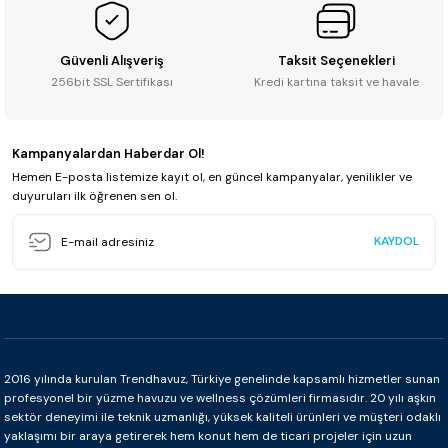
Güvenli Alışveriş
Taksit Seçenekleri
256bit SSL Sertifikası
Kredi kartına taksit ve havale
Kampanyalardan Haberdar Ol!
Hemen E-posta listemize kayıt ol, en güncel kampanyalar, yenilikler ve
duyuruları ilk öğrenen sen ol.
KAYDOL
2016 yılında kurulan Trendhavuz, Türkiye genelinde kapsamlı hizmetler sunan
profesyonel bir yüzme havuzu ve wellness çözümleri firmasıdır. 20 yılı aşkın
sektör deneyimi ile teknik uzmanlığı, yüksek kaliteli ürünleri ve müşteri odaklı
yaklaşımı bir araya getirerek hem konut hem de ticari projeler için uzun