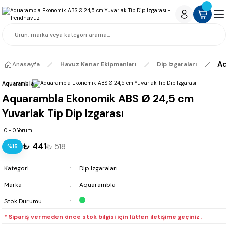
Aq
Anasayfa
Havuz Kenar Ekipmanları
Dip Izgaraları
Aquarambla
Aquarambla Ekonomik ABS Ø 24,5 cm
Yuvarlak Tip Dip Izgarası
0 - 0 Yorum
₺ 441
₺ 518
%15
Kategori
Dip Izgaraları
Marka
Aquarambla
Stok Durumu
* Sipariş vermeden önce stok bilgisi için lütfen iletişime geçiniz.