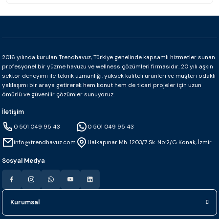
2016 yılında kurulan Trendhavuz, Türkiye genelinde kapsamlı hizmetler sunan
profesyonel bir yüzme havuzu ve wellness çözümleri firmasıdır. 20 yılı aşkın
sektör deneyimi ile teknik uzmanlığı, yüksek kaliteli ürünleri ve müşteri odaklı
yaklaşımı bir araya getirerek hem konut hem de ticari projeler için uzun
ömürlü ve güvenilir çözümler sunuyoruz.
İletişim
0 501 049 95 43
0 501 049 95 43
info@trendhavuz.com
Halkapınar Mh. 1203/7 Sk. No:2/G Konak, İzmir
Sosyal Medya
Kurumsal