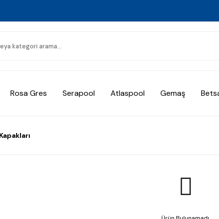
Rosa Gres
Serapool
Atlaspool
Gemaş
Bets
Kapakları
Ürün Bulunamadı.