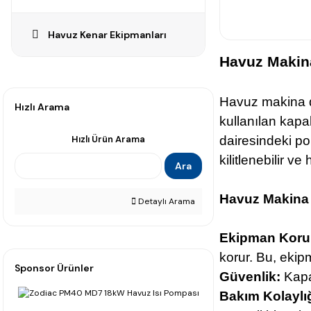
Havuz Kenar Ekipmanları
Havuz Makina
Havuz makina da
Hızlı Arama
kullanılan kapa
Hızlı Ürün Arama
dairesindeki pom
kilitlenebilir ve
Ara
Havuz Makina 
Detaylı Arama
Ekipman Kor
korur. Bu, ekip
Sponsor Ürünler
Güvenlik:
Kapak
Bakım Kolaylı