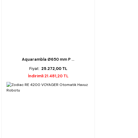
Aquarambla Ø650 mm P ...
Fiyat :
25.272,00 TL
İndirimli 21.481,20 TL