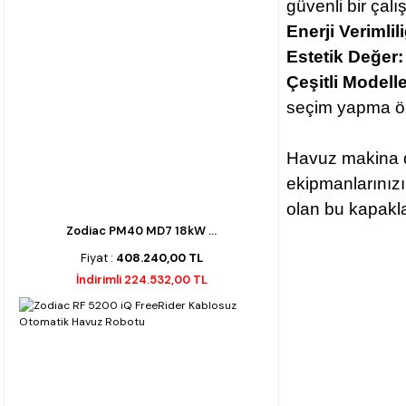
güvenli bir çalı
Enerji Verimlili
Estetik Değer:
Çeşitli Modelle
seçim yapma öz
Havuz makina da
ekipmanlarınızın
olan bu kapaklar
Zodiac PM40 MD7 18kW ...
Fiyat :
408.240,00 TL
İndirimli 224.532,00 TL