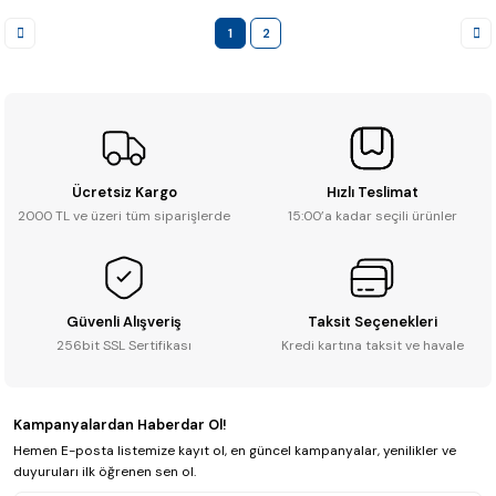
1
2
Ücretsiz Kargo
Hızlı Teslimat
2000 TL ve üzeri tüm siparişlerde
15:00’a kadar seçili ürünler
Güvenli Alışveriş
Taksit Seçenekleri
256bit SSL Sertifikası
Kredi kartına taksit ve havale
Kampanyalardan Haberdar Ol!
Hemen E-posta listemize kayıt ol, en güncel kampanyalar, yenilikler ve
duyuruları ilk öğrenen sen ol.