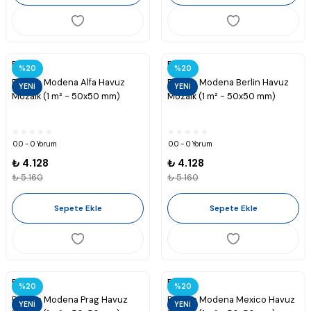
Betsan
Betsan
%20
%20
Betsan Modena Alfa Havuz
Betsan Modena Berlin Havuz
YENİ
YENİ
Mozaik (1 m² - 50x50 mm)
Mozaik (1 m² - 50x50 mm)
0.0 - 0 Yorum
0.0 - 0 Yorum
₺ 4.128
₺ 4.128
₺ 5.160
₺ 5.160
Sepete Ekle
Sepete Ekle
Betsan
Betsan
%20
%20
Betsan Modena Prag Havuz
Betsan Modena Mexico Havuz
YENİ
YENİ