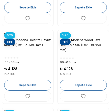
Sepete Ekle
Sepete Ekle
Betsan
Betsan
%20
%20
Betsan Modena Dolarite Havuz
Betsan Modena Wood Lava
YENİ
YENİ
Mozaik (1 m² - 50x50 mm)
Havuz Mozaik (1 m² - 50x50
mm)
0.0 - 0 Yorum
0.0 - 0 Yorum
₺ 4.128
₺ 4.128
₺ 5.160
₺ 5.160
Sepete Ekle
Sepete Ekle