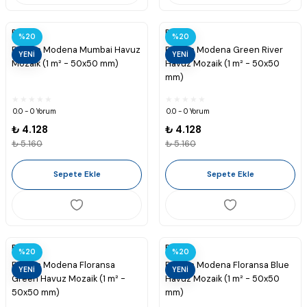
Betsan
Betsan
%20
%20
Betsan Modena Mumbai Havuz
Betsan Modena Green River
YENİ
YENİ
Mozaik (1 m² - 50x50 mm)
Havuz Mozaik (1 m² - 50x50
mm)
0.0 - 0 Yorum
0.0 - 0 Yorum
₺ 4.128
₺ 4.128
₺ 5.160
₺ 5.160
Sepete Ekle
Sepete Ekle
Betsan
Betsan
%20
%20
Betsan Modena Floransa
Betsan Modena Floransa Blue
YENİ
YENİ
Green Havuz Mozaik (1 m² -
Havuz Mozaik (1 m² - 50x50
50x50 mm)
mm)