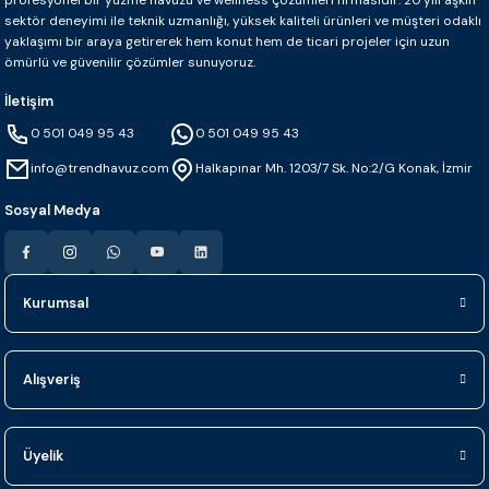
sektör deneyimi ile teknik uzmanlığı, yüksek kaliteli ürünleri ve müşteri odaklı
yaklaşımı bir araya getirerek hem konut hem de ticari projeler için uzun
ömürlü ve güvenilir çözümler sunuyoruz.
İletişim
0 501 049 95 43
0 501 049 95 43
info@trendhavuz.com
Halkapınar Mh. 1203/7 Sk. No:2/G Konak, İzmir
Sosyal Medya
Kurumsal
Alışveriş
Üyelik