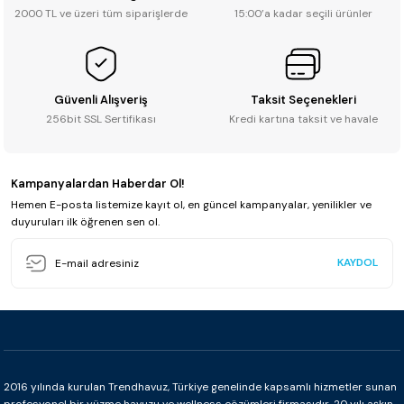
2000 TL ve üzeri tüm siparişlerde
15:00’a kadar seçili ürünler
Güvenli Alışveriş
Taksit Seçenekleri
256bit SSL Sertifikası
Kredi kartına taksit ve havale
Kampanyalardan Haberdar Ol!
Hemen E-posta listemize kayıt ol, en güncel kampanyalar, yenilikler ve
duyuruları ilk öğrenen sen ol.
KAYDOL
2016 yılında kurulan Trendhavuz, Türkiye genelinde kapsamlı hizmetler sunan
profesyonel bir yüzme havuzu ve wellness çözümleri firmasıdır. 20 yılı aşkın