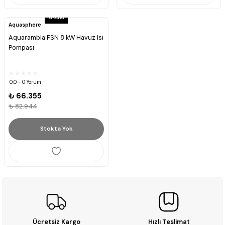
Tükendi
Aquasphere
Aquarambla FSN 8 kW Havuz Isı
Pompası
0.0 - 0 Yorum
₺ 66.355
₺ 82.944
Stokta Yok
Ücretsiz Kargo
Hızlı Teslimat