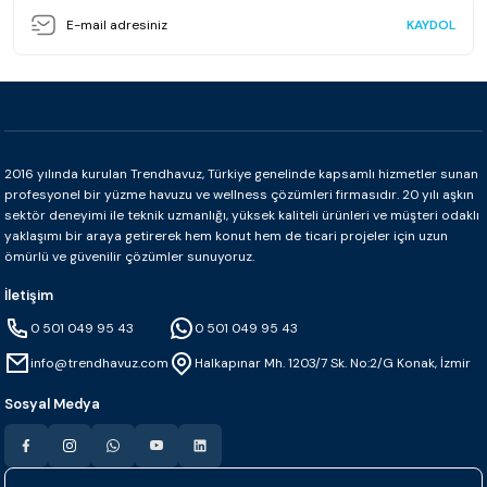
KAYDOL
2016 yılında kurulan Trendhavuz, Türkiye genelinde kapsamlı hizmetler sunan
profesyonel bir yüzme havuzu ve wellness çözümleri firmasıdır. 20 yılı aşkın
sektör deneyimi ile teknik uzmanlığı, yüksek kaliteli ürünleri ve müşteri odaklı
yaklaşımı bir araya getirerek hem konut hem de ticari projeler için uzun
ömürlü ve güvenilir çözümler sunuyoruz.
İletişim
0 501 049 95 43
0 501 049 95 43
info@trendhavuz.com
Halkapınar Mh. 1203/7 Sk. No:2/G Konak, İzmir
Sosyal Medya