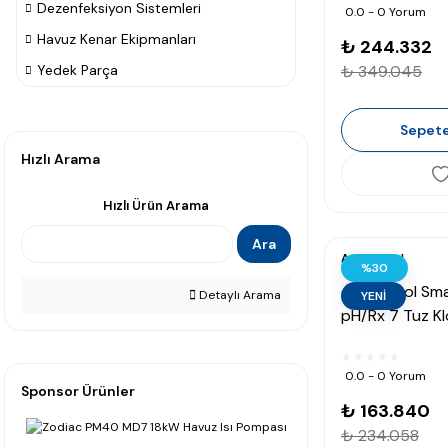
Dezenfeksiyon Sistemleri
0.0 - 0 Yorum
Havuz Kenar Ekipmanları
₺ 244.332
Yedek Parça
₺ 349.045
Sepete
Hızlı Arama
Hızlı Ürün Arama
Ara
Astralpool
%30
AstralPool Sm
Detaylı Arama
YENİ
pH/Rx 7 Tuz Kl
Jeneratörü (7 
0.0 - 0 Yorum
Sponsor Ürünler
₺ 163.840
₺ 234.058