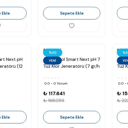
 Ekle
Sepete Ekle
Astralpool
Astral
%30
%3
art Next pH
AstralPool Smart Next pH 7
Astr
YENİ
YEN
neratörü (12
Tuz Klor Jeneratörü (7 gr/h
Tuz K
30 m³)
gr/h 
0.0 - 0 Yorum
0.0 -
₺ 117.641
₺ 15
₺ 168.059
₺ 222
 Ekle
Sepete Ekle