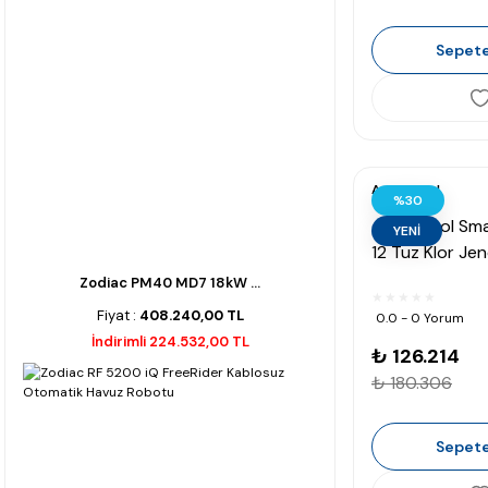
Sepete
Astralpool
%30
AstralPool Sm
YENİ
12 Tuz Klor Je
gr/h 50 m³)
Zodiac PM40 MD7 18kW ...
Fiyat :
408.240,00 TL
0.0 - 0 Yorum
İndirimli 224.532,00 TL
₺ 126.214
₺ 180.306
Sepete