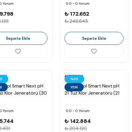
 0 Yorum
0.0 - 0 Yorum
9.798
₺ 172.652
.139
₺ 246.645
Sepete Ekle
Sepete Ekle
pool
Astralpool
0
%30
lPool Smart Next pH
AstralPool Smart Next pH
İ
YENİ
z Klor Jeneratörü (30
21 Tuz Klor Jeneratörü (21
140 m³)
gr/h 90 m³)
 0 Yorum
0.0 - 0 Yorum
5.744
₺ 142.884
2.491
₺ 204.120