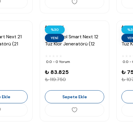
Astralpool
Astral
%30
%3
rt Next 21
AstralPool Smart Next 12
Astra
YENİ
YEN
atörü (21
Tuz Klor Jeneratörü (12
Tuz K
gr/h 50 m³)
30 m
0.0 - 0 Yorum
0.0 -
₺ 83.825
₺ 75
₺ 119.750
₺ 107
 Ekle
Sepete Ekle