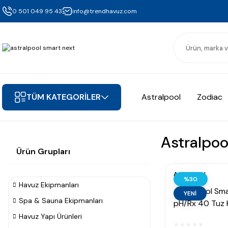
0 501 049 95 43
info@trendhavuz.com
TÜM KATEGORİLER
Astralpool
Zodiac
Astralpoo
Ürün Grupları
Astralpool
%30
Havuz Ekipmanları
AstralPool Sm
YENİ
Spa & Sauna Ekipmanları
pH/Rx 40 Tuz 
Jeneratörü (4
Havuz Yapı Ürünleri
m³)