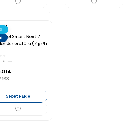
pool
0
lPool Smart Next 7
İ
lor Jeneratörü (7 gr/h
³)
 0 Yorum
.014
.163
Sepete Ekle