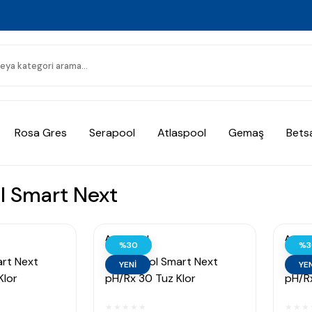
Rosa Gres
Serapool
Atlaspool
Gemaş
Bets
l Smart Next
Astralpool
Astral
%30
%3
art Next
AstralPool Smart Next
Astra
YENİ
YEN
Klor
pH/Rx 30 Tuz Klor
pH/Rx
0 gr/h 180
Jeneratörü (30 gr/h 140
Jener
m³)