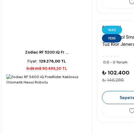
Astralpool
%30
AstralPool Sma
YENİ
Tuz Klor Jener
gr/h 90 m³)
Zodiac RF 5200 iQ Fr ...
Fiyat :
129.276,00 TL
0.0 - 0 Yorum
İndirimli 90.493,20 TL
₺ 102.400
₺ 146.286
Sepete