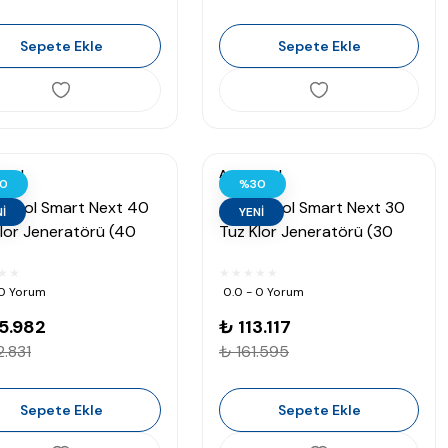
Sepete Ekle
Sepete Ekle
pool
Astralpool
0
%30
alPool Smart Next 40
AstralPool Smart Next 30
İ
YENİ
lor Jeneratörü (40
Tuz Klor Jeneratörü (30
180 m³)
gr/h 140 m³)
 0 Yorum
0.0 - 0 Yorum
5.982
₺ 113.117
.831
₺ 161.595
Sepete Ekle
Sepete Ekle