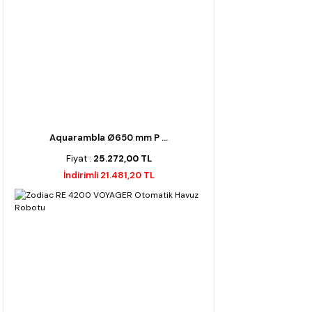
Aquarambla Ø650 mm P ...
Fiyat :
25.272,00 TL
İndirimli 21.481,20 TL