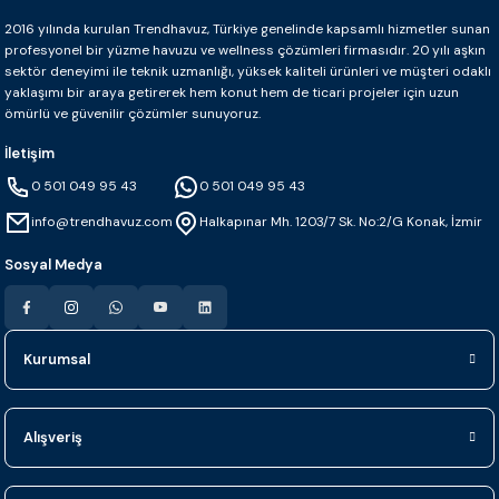
2016 yılında kurulan Trendhavuz, Türkiye genelinde kapsamlı hizmetler sunan
profesyonel bir yüzme havuzu ve wellness çözümleri firmasıdır. 20 yılı aşkın
sektör deneyimi ile teknik uzmanlığı, yüksek kaliteli ürünleri ve müşteri odaklı
yaklaşımı bir araya getirerek hem konut hem de ticari projeler için uzun
ömürlü ve güvenilir çözümler sunuyoruz.
İletişim
0 501 049 95 43
0 501 049 95 43
info@trendhavuz.com
Halkapınar Mh. 1203/7 Sk. No:2/G Konak, İzmir
Sosyal Medya
Kurumsal
Alışveriş