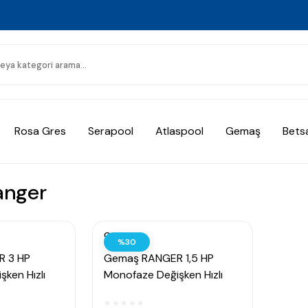
Rosa Gres
Serapool
Atlaspool
Gemaş
Bets
anger
Gemaş
%30
 3 HP
Gemaş RANGER 1,5 HP
ken Hızlı
Monofaze Değişken Hızlı
ı
Havuz Pompası