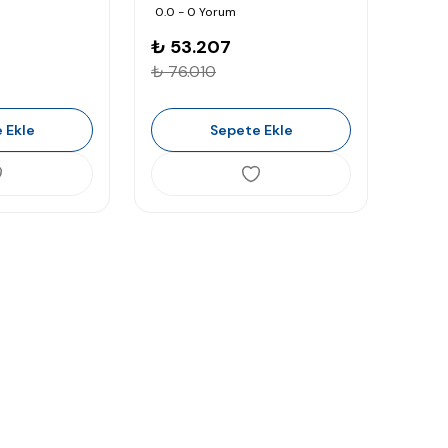
0.0 - 0 Yorum
₺ 53.207
₺ 76.010
 Ekle
Sepete Ekle