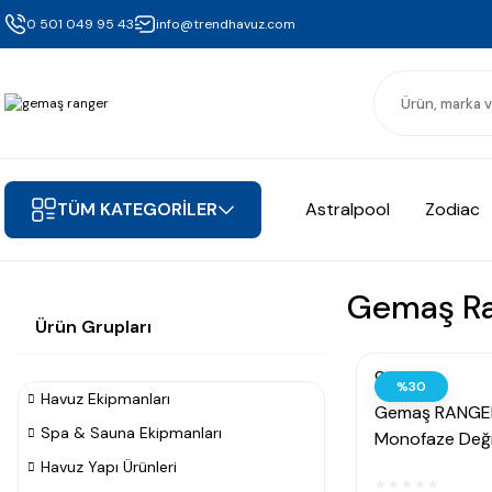
0 501 049 95 43
info@trendhavuz.com
TÜM KATEGORİLER
Astralpool
Zodiac
Gemaş R
Ürün Grupları
Gemaş
%30
Havuz Ekipmanları
Gemaş RANGER
Spa & Sauna Ekipmanları
Monofaze Değiş
Havuz Pompas
Havuz Yapı Ürünleri