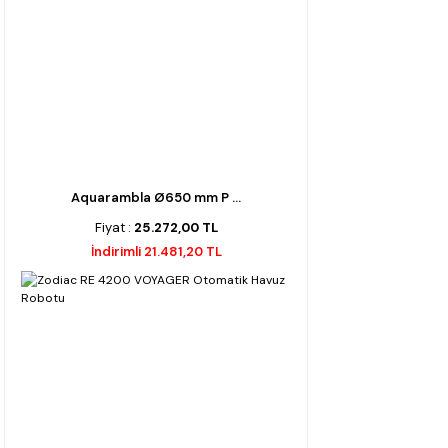
Aquarambla Ø650 mm P ...
Fiyat :
25.272,00 TL
İndirimli 21.481,20 TL