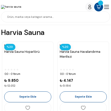
Harvia Sauna
Harvia
Harvia
%20
%20
Harvia Sauna Hoparlörü
Harvia Sauna Havalandırma
Menfezi
0.0 - 0 Yorum
0.0 - 0 Yorum
₺ 9.850
₺ 4.147
₺ 12.312
₺ 5.184
Sepete Ekle
Sepete Ekle