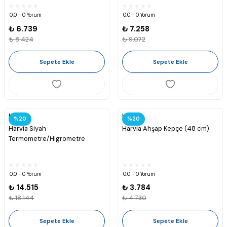
0.0 - 0 Yorum
0.0 - 0 Yorum
₺ 6.739
₺ 7.258
₺ 8.424
₺ 9.072
Sepete Ekle
Sepete Ekle
Harvia
Harvia
%20
%20
Harvia Siyah
Harvia Ahşap Kepçe (48 cm)
Termometre/Higrometre
0.0 - 0 Yorum
0.0 - 0 Yorum
₺ 14.515
₺ 3.784
₺ 18.144
₺ 4.730
Sepete Ekle
Sepete Ekle