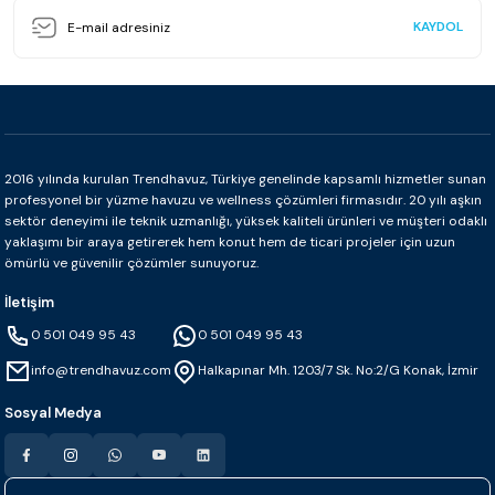
KAYDOL
2016 yılında kurulan Trendhavuz, Türkiye genelinde kapsamlı hizmetler sunan
profesyonel bir yüzme havuzu ve wellness çözümleri firmasıdır. 20 yılı aşkın
sektör deneyimi ile teknik uzmanlığı, yüksek kaliteli ürünleri ve müşteri odaklı
yaklaşımı bir araya getirerek hem konut hem de ticari projeler için uzun
ömürlü ve güvenilir çözümler sunuyoruz.
İletişim
0 501 049 95 43
0 501 049 95 43
info@trendhavuz.com
Halkapınar Mh. 1203/7 Sk. No:2/G Konak, İzmir
Sosyal Medya