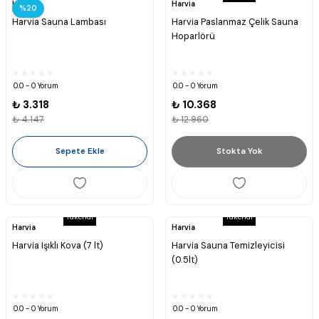
Harvia
Harvia
%20
Harvia Sauna Lambası
Harvia Paslanmaz Çelik Sauna
Hoparlörü
0.0 - 0 Yorum
0.0 - 0 Yorum
₺ 3.318
₺ 10.368
₺ 4.147
₺ 12.960
Sepete Ekle
Stokta Yok
Tükendi
Tükendi
Harvia
Harvia
Harvia Işıklı Kova (7 lt)
Harvia Sauna Temizleyicisi
(0.5lt)
0.0 - 0 Yorum
0.0 - 0 Yorum