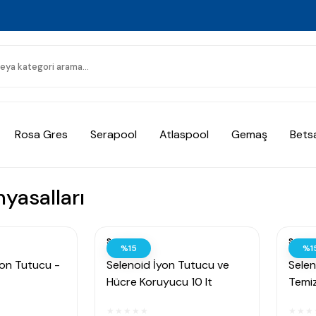
Rosa Gres
Serapool
Atlaspool
Gemaş
Bets
yasalları
Selenoid
Seleno
%15
%1
yon Tutucu -
Selenoid İyon Tutucu ve
Seleno
Hücre Koruyucu 10 lt
Temiz