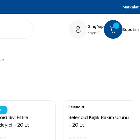
Markalar
Giriş Yap
Sepetim
Kayıt Ol
an
id
Selenoid
5
id Sıvı Filtre
Selenoid Kışlık Bakım Ürünü
leyici - 20 Lt
- 20 Lt