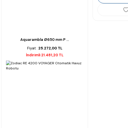
Aquarambla Ø650 mm P ...
Fiyat :
25.272,00 TL
İndirimli 21.481,20 TL