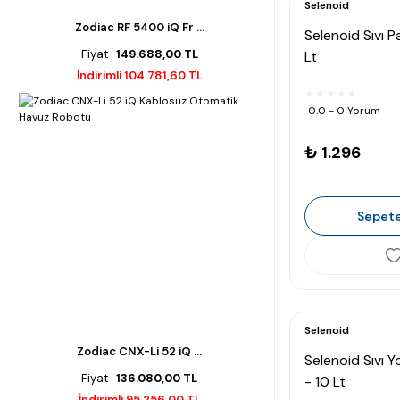
Selenoid
Zodiac RF 5400 iQ Fr ...
Selenoid Sıvı Pa
Fiyat :
149.688,00 TL
Lt
İndirimli 104.781,60 TL
0.0 - 0 Yorum
₺ 1.296
Sepete
Selenoid
Zodiac CNX-Li 52 iQ ...
Selenoid Sıvı Y
Fiyat :
136.080,00 TL
- 10 Lt
İndirimli 95.256,00 TL