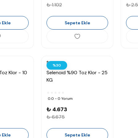
₺ 1.102
₺ 2.
 Ekle
Sepete Ekle
Selenoid
%30
oz Klor - 10
Selenoid %90 Toz Klor - 25
KG
0.0 - 0 Yorum
₺ 4.673
₺ 6.675
 Ekle
Sepete Ekle