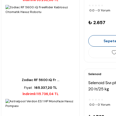
0.0 - 0 Yorum
₺ 2.657
Sepete
Selenoid
Zodiac RF 5600 iQ Fr ...
Selenoid Sıvı 
Fiyat :
165.337,20 TL
20 lt/25 kg
İndirimli 115.736,04 TL
0.0 - 0 Yorum