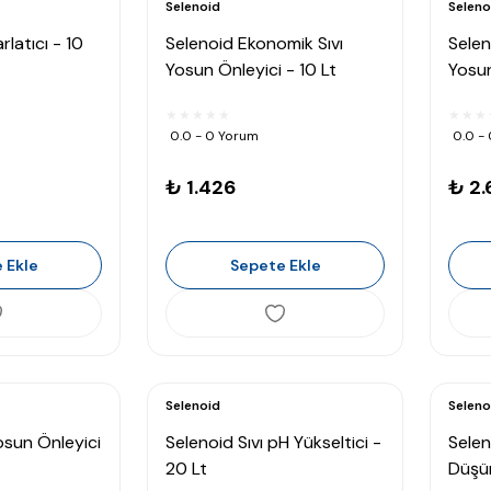
Selenoid
Seleno
rlatıcı - 10
Selenoid Ekonomik Sıvı
Selen
Yosun Önleyici - 10 Lt
Yosun
0.0 - 0 Yorum
0.0 -
₺ 1.426
₺ 2.
 Ekle
Sepete Ekle
Selenoid
Seleno
osun Önleyici
Selenoid Sıvı pH Yükseltici -
Selen
20 Lt
Düşür