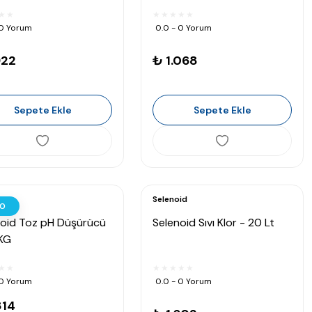
 0 Yorum
0.0 - 0 Yorum
922
₺ 1.068
Sepete Ekle
Sepete Ekle
id
Selenoid
0
noid Toz pH Düşürücü
Selenoid Sıvı Klor - 20 Lt
 KG
 0 Yorum
0.0 - 0 Yorum
814