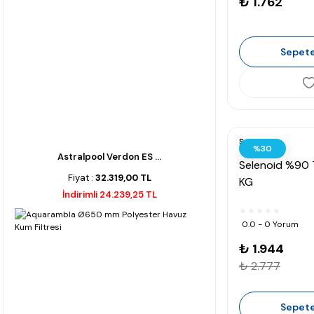
₺ 1.762
Sepete
Selenoid
%30
Astralpool Verdon ES ...
Selenoid %90 T
Fiyat :
32.319,00 TL
KG
İndirimli 24.239,25 TL
0.0 - 0 Yorum
₺ 1.944
₺ 2.777
Sepete