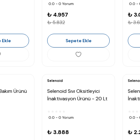
0.0 - 0 Yorum
0.0 -
₺ 4.957
₺ 3
₺ 5.832
₺ 3.
 Ekle
Sepete Ekle
Selenoid
Seleno
k Bakım Ürünü
Selenoid Sıvı Oksitleyici
Selen
İnaktivasyon Ürünü - 20 Lt
İnakt
0.0 - 0 Yorum
0.0 -
₺ 3.888
₺ 2.