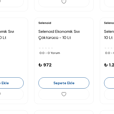
Selenoid
Seleno
mik Sıvı
Selenoid Ekonomik Sıvı
Selen
0 Lt
Çöktürücü - 10 Lt
10 Lt
0.0 - 0 Yorum
0.0 -
₺ 972
₺ 1.
 Ekle
Sepete Ekle