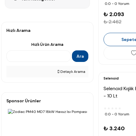
0.0 - 0 Yorum
₺ 2.093
₺ 2.462
Hızlı Arama
Sepete
Hızlı Ürün Arama
Ara
Detaylı Arama
Selenoid
Selenoid Kışlı
- 10 Lt
Sponsor Ürünler
0.0 - 0 Yorum
₺ 3.240