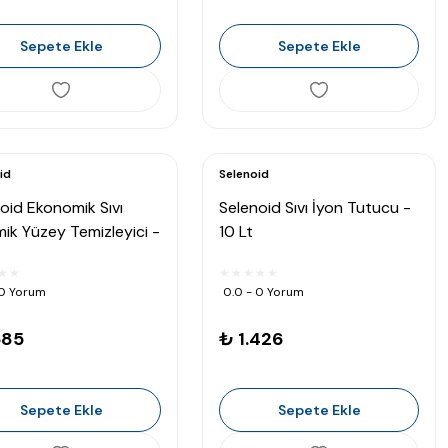
Sepete Ekle
Sepete Ekle
id
Selenoid
oid Ekonomik Sıvı
Selenoid Sıvı İyon Tutucu -
ik Yüzey Temizleyici -
10 Lt
 0 Yorum
0.0 - 0 Yorum
685
₺ 1.426
Sepete Ekle
Sepete Ekle