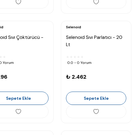
id
Selenoid
oid Sıvı Çöktürücü -
Selenoid Sıvı Parlatıcı - 20
Lt
 0 Yorum
0.0 - 0 Yorum
296
₺ 2.462
Sepete Ekle
Sepete Ekle