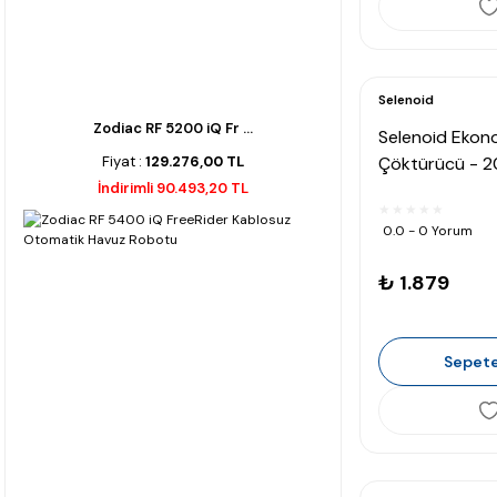
Selenoid
Zodiac RF 5200 iQ Fr ...
Selenoid Ekono
Fiyat :
129.276,00 TL
Çöktürücü - 2
İndirimli 90.493,20 TL
0.0 - 0 Yorum
₺ 1.879
Sepete