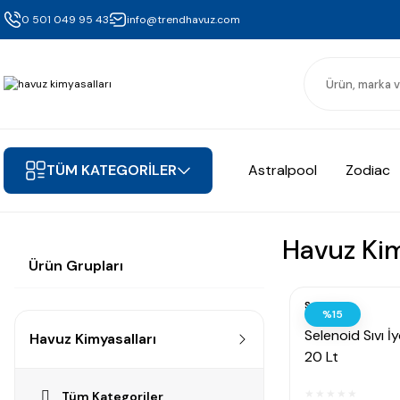
0 501 049 95 43
info@trendhavuz.com
TÜM KATEGORİLER
Astralpool
Zodiac
Havuz Kim
Ürün Grupları
Selenoid
%15
Selenoid Sıvı İ
Havuz Kimyasalları
20 Lt
Tüm Kategoriler