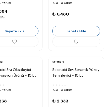
 0 Yorum
0.0 - 0 Yorum
.084
₺ 6.480
629
Sepete Ekle
Sepete Ekle
id
Selenoid
oid Sıvı Oksitleyici
Selenoid Sıvı Seramik Yüzey
ivasyon Ürünü - 10 Lt
Temizleyici - 10 Lt
 0 Yorum
0.0 - 0 Yorum
268
₺ 2.333