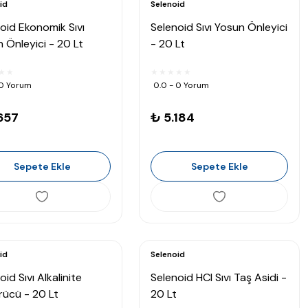
id
Selenoid
oid Ekonomik Sıvı
Selenoid Sıvı Yosun Önleyici
 Önleyici - 20 Lt
- 20 Lt
 0 Yorum
0.0 - 0 Yorum
657
₺ 5.184
Sepete Ekle
Sepete Ekle
id
Selenoid
oid Sıvı Alkalinite
Selenoid HCI Sıvı Taş Asidi -
ücü - 20 Lt
20 Lt