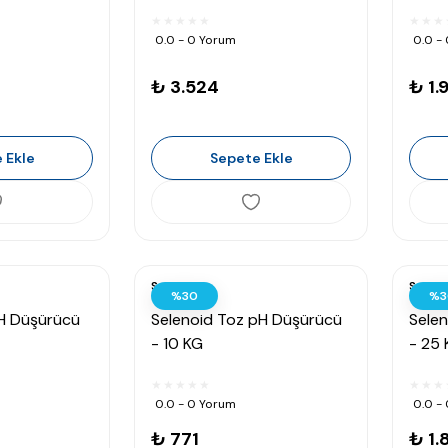
0.0 - 0 Yorum
0.0 -
₺ 3.524
₺ 1.
 Ekle
Sepete Ekle
Selenoid
Seleno
%30
%3
pH Düşürücü
Selenoid Toz pH Düşürücü
Sele
- 10 KG
- 25
0.0 - 0 Yorum
0.0 -
₺ 771
₺ 1.