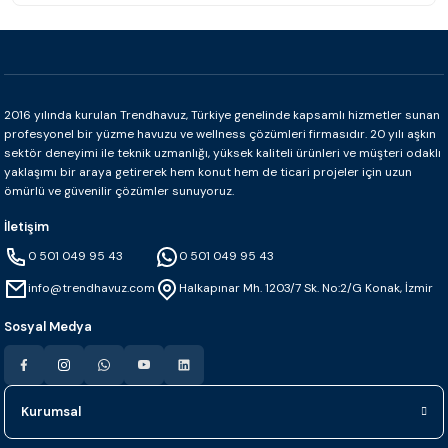
2016 yılında kurulan Trendhavuz, Türkiye genelinde kapsamlı hizmetler sunan
profesyonel bir yüzme havuzu ve wellness çözümleri firmasıdır. 20 yılı aşkın
sektör deneyimi ile teknik uzmanlığı, yüksek kaliteli ürünleri ve müşteri odaklı
yaklaşımı bir araya getirerek hem konut hem de ticari projeler için uzun
ömürlü ve güvenilir çözümler sunuyoruz.
İletişim
0 501 049 95 43
0 501 049 95 43
info@trendhavuz.com
Halkapınar Mh. 1203/7 Sk. No:2/G Konak, İzmir
Sosyal Medya
Kurumsal