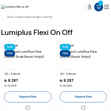
Lumiplus Flexi On Off
Astralpool
Astralpool
%30
%30
Astralpool LumiPlus Flexi
Astralpool LumiPlus Flexi
YENİ
YENİ
On/Off Sıcak Beyaz Ampül
On/Off Beyaz Ampül
0.0 - 0 Yorum
0.0 - 0 Yorum
₺ 9.287
₺ 9.287
₺ 13.268
₺ 13.268
Sepete Ekle
Sepete Ekle