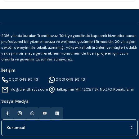
2016 yılında kurulan Trendhavuz, Türkiye genelinde kapsamlı hizmetler sunan
profesyonel bir yüzme havuzu ve wellness çözümleri firmasıdır. 20 yılı aşkın
sektör deneyimi ile teknik uzmanlığı, yüksek kaliteli ürünleri ve müşteri odaklı
yaklaşımı bir araya getirerek hem konut hem de ticari projeler için uzun
ömürlü ve güvenilir çözümler sunuyoruz.
İletişim
0 501 049 95 43
0 501 049 95 43
info@trendhavuz.com
Halkapınar Mh. 1203/7 Sk. No:2/G Konak, İzmir
Sosyal Medya
Kurumsal