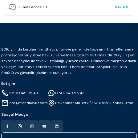
KAYDOL
2016 yılında kurulan Trendhavuz, Türkiye genelinde kapsamlı hizmetler sunan
profesyonel bir yüzme havuzu ve wellness çözümleri firmasıdır. 20 yılı aşkın
sektör deneyimi ile teknik uzmanlığı, yüksek kaliteli ürünleri ve müşteri odaklı
yaklaşımı bir araya getirerek hem konut hem de ticari projeler için uzun
ömürlü ve güvenilir çözümler sunuyoruz.
İletişim
0 501 049 95 43
0 501 049 95 43
info@trendhavuz.com
Halkapınar Mh. 1203/7 Sk. No:2/G Konak, İzmir
Sosyal Medya