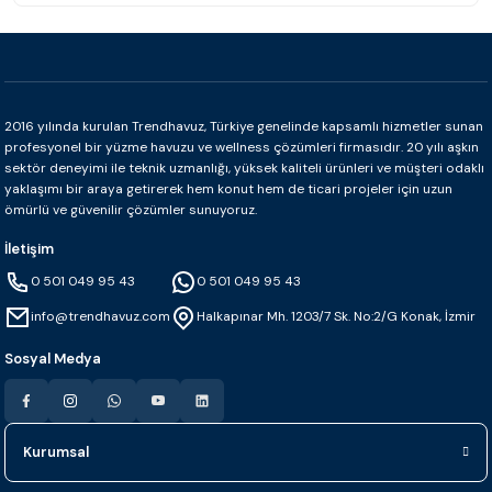
2016 yılında kurulan Trendhavuz, Türkiye genelinde kapsamlı hizmetler sunan
profesyonel bir yüzme havuzu ve wellness çözümleri firmasıdır. 20 yılı aşkın
sektör deneyimi ile teknik uzmanlığı, yüksek kaliteli ürünleri ve müşteri odaklı
yaklaşımı bir araya getirerek hem konut hem de ticari projeler için uzun
ömürlü ve güvenilir çözümler sunuyoruz.
İletişim
0 501 049 95 43
0 501 049 95 43
info@trendhavuz.com
Halkapınar Mh. 1203/7 Sk. No:2/G Konak, İzmir
Sosyal Medya
Kurumsal