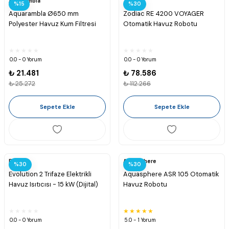
Aquarambla
Zodiac
%15
%30
Aquarambla Ø650 mm
Zodiac RE 4200 VOYAGER
Polyester Havuz Kum Filtresi
Otomatik Havuz Robotu
0.0 - 0 Yorum
0.0 - 0 Yorum
₺ 21.481
₺ 78.586
₺ 25.272
₺ 112.266
Sepete Ekle
Sepete Ekle
Elecro
Aquasphere
%30
%30
Evolution 2 Trifaze Elektrikli
Aquasphere ASR 105 Otomatik
Havuz Isıtıcısı - 15 kW (Dijital)
Havuz Robotu
0.0 - 0 Yorum
5.0 - 1 Yorum