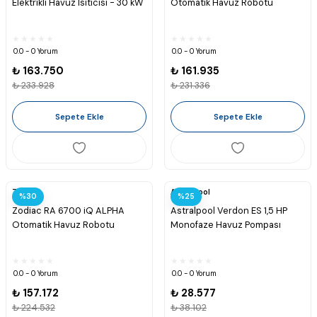
Elektrikli Havuz Isıtıcısı - 30 kW
Otomatik Havuz Robotu
0.0 - 0 Yorum
0.0 - 0 Yorum
₺ 163.750
₺ 161.935
₺ 233.928
₺ 231.336
Sepete Ekle
Sepete Ekle
Zodiac
Astralpool
%30
%25
Zodiac RA 6700 iQ ALPHA
Astralpool Verdon ES 1,5 HP
Otomatik Havuz Robotu
Monofaze Havuz Pompası
0.0 - 0 Yorum
0.0 - 0 Yorum
₺ 157.172
₺ 28.577
₺ 224.532
₺ 38.102