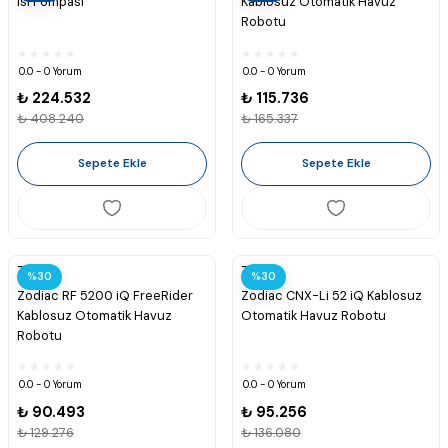
Isı Pompası
Kablosuz Otomatik Havuz
Robotu
0.0 - 0 Yorum
0.0 - 0 Yorum
₺ 224.532
₺ 115.736
₺ 408.240
₺ 165.337
Sepete Ekle
Sepete Ekle
Zodiac
Zodiac
%30
%30
Zodiac RF 5200 iQ FreeRider
Zodiac CNX-Li 52 iQ Kablosuz
Kablosuz Otomatik Havuz
Otomatik Havuz Robotu
Robotu
0.0 - 0 Yorum
0.0 - 0 Yorum
₺ 90.493
₺ 95.256
₺ 129.276
₺ 136.080