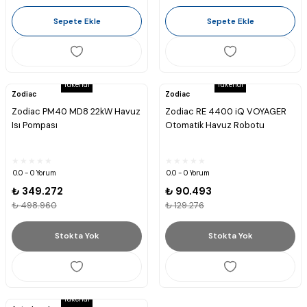
Sepete Ekle
Sepete Ekle
Tükendi
Tükendi
Zodiac
Zodiac
Zodiac PM40 MD8 22kW Havuz
Zodiac RE 4400 iQ VOYAGER
Isı Pompası
Otomatik Havuz Robotu
0.0 - 0 Yorum
0.0 - 0 Yorum
₺ 349.272
₺ 90.493
₺ 498.960
₺ 129.276
Stokta Yok
Stokta Yok
Tükendi