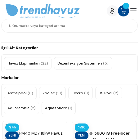
İlgili Alt Kategoriler
Havuz Ekipmanları
(22)
Dezenfeksiyon Sistemleri
(5)
Markalar
Astralpool
(6)
Zodiac
(13)
Elecro
(3)
BS Pool
(2)
Aquarambla
(2)
Aquasphere
(1)
Zodiac
Zodiac
%45
%30
Zodiac PM40 MD7 18kW Havuz
Zodiac RF 5600 iQ FreeRider
YENİ
YENİ