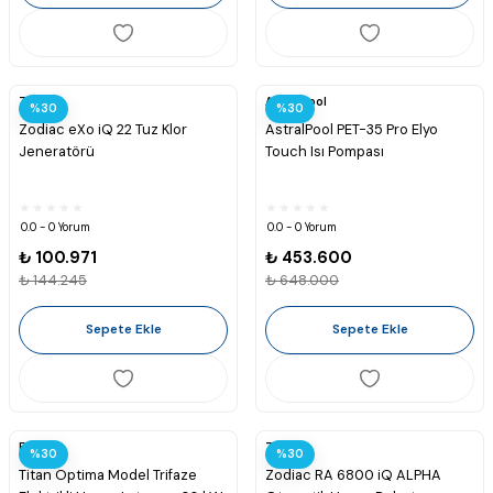
Zodiac
Astralpool
%30
%30
Zodiac eXo iQ 22 Tuz Klor
AstralPool PET-35 Pro Elyo
Jeneratörü
Touch Isı Pompası
0.0 - 0 Yorum
0.0 - 0 Yorum
₺ 100.971
₺ 453.600
₺ 144.245
₺ 648.000
Sepete Ekle
Sepete Ekle
Elecro
Zodiac
%30
%30
Titan Optima Model Trifaze
Zodiac RA 6800 iQ ALPHA