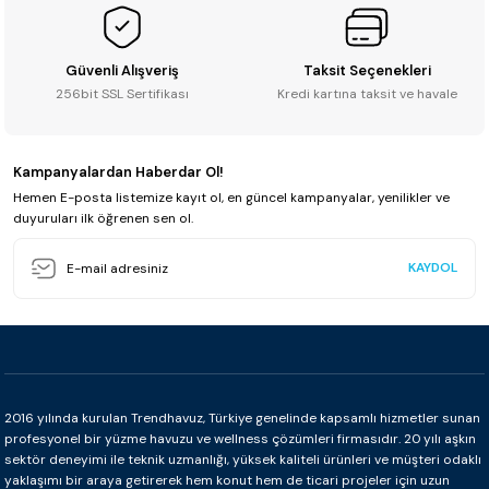
Güvenli Alışveriş
Taksit Seçenekleri
256bit SSL Sertifikası
Kredi kartına taksit ve havale
Kampanyalardan Haberdar Ol!
Hemen E-posta listemize kayıt ol, en güncel kampanyalar, yenilikler ve
duyuruları ilk öğrenen sen ol.
KAYDOL
2016 yılında kurulan Trendhavuz, Türkiye genelinde kapsamlı hizmetler sunan
profesyonel bir yüzme havuzu ve wellness çözümleri firmasıdır. 20 yılı aşkın
sektör deneyimi ile teknik uzmanlığı, yüksek kaliteli ürünleri ve müşteri odaklı
yaklaşımı bir araya getirerek hem konut hem de ticari projeler için uzun