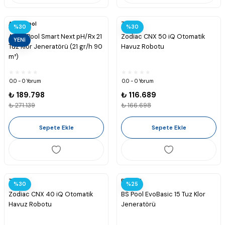
Astralpool
Zodiac
%30
%30
AstralPool Smart Next pH/Rx 21
Zodiac CNX 50 iQ Otomatik
YENİ
Tuz Klor Jeneratörü (21 gr/h 90
Havuz Robotu
m³)
0.0 - 0 Yorum
0.0 - 0 Yorum
₺ 189.798
₺ 116.689
₺ 271.139
₺ 166.698
Sepete Ekle
Sepete Ekle
Zodiac
BS Pool
%30
%25
Zodiac CNX 40 iQ Otomatik
BS Pool EvoBasic 15 Tuz Klor
Havuz Robotu
Jeneratörü