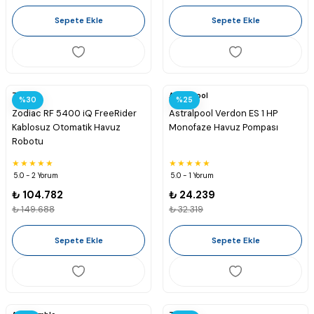
Sepete Ekle
Sepete Ekle
Zodiac
Astralpool
%30
%25
Zodiac RF 5400 iQ FreeRider
Astralpool Verdon ES 1 HP
Kablosuz Otomatik Havuz
Monofaze Havuz Pompası
Robotu
5.0 - 2 Yorum
5.0 - 1 Yorum
₺ 104.782
₺ 24.239
₺ 149.688
₺ 32.319
Sepete Ekle
Sepete Ekle