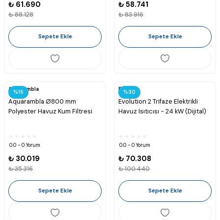
₺ 61.690
₺ 58.741
₺ 88.128
₺ 83.916
Sepete Ekle
Sepete Ekle
Aquarambla
Elecro
%15
%30
Aquarambla Ø800 mm
Evolution 2 Trifaze Elektrikli
Polyester Havuz Kum Filtresi
Havuz Isıtıcısı - 24 kW (Dijital)
0.0 - 0 Yorum
0.0 - 0 Yorum
₺ 30.019
₺ 70.308
₺ 35.316
₺ 100.440
Sepete Ekle
Sepete Ekle