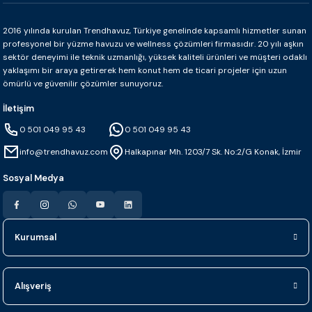
2016 yılında kurulan Trendhavuz, Türkiye genelinde kapsamlı hizmetler sunan
profesyonel bir yüzme havuzu ve wellness çözümleri firmasıdır. 20 yılı aşkın
sektör deneyimi ile teknik uzmanlığı, yüksek kaliteli ürünleri ve müşteri odaklı
yaklaşımı bir araya getirerek hem konut hem de ticari projeler için uzun
ömürlü ve güvenilir çözümler sunuyoruz.
İletişim
0 501 049 95 43
0 501 049 95 43
info@trendhavuz.com
Halkapınar Mh. 1203/7 Sk. No:2/G Konak, İzmir
Sosyal Medya
Kurumsal
Alışveriş