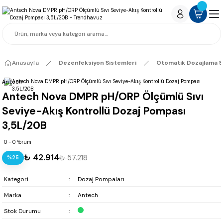
Anasayfa
Dezenfeksiyon Sistemleri
Otomatik Dozajlama S
Antech
Antech Nova DMPR pH/ORP Ölçümlü Sıvı
Seviye-Akış Kontrollü Dozaj Pompası
3,5L/20B
0 - 0 Yorum
₺ 42.914
₺ 57.218
%25
Kategori
Dozaj Pompaları
Marka
Antech
Stok Durumu