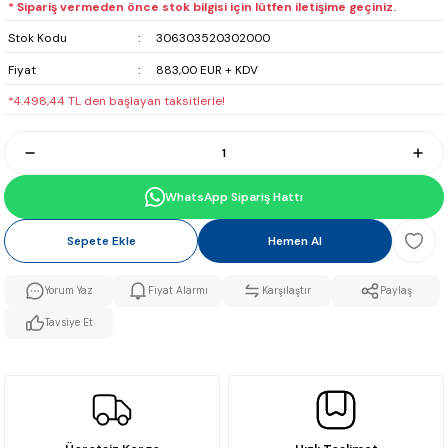
* Sipariş vermeden önce stok bilgisi için lütfen iletişime geçiniz.
Stok Kodu
306303520302000
Fiyat
883,00 EUR + KDV
*4.498,44 TL den başlayan taksitlerle!
WhatsApp Sipariş Hattı
Sepete Ekle
Hemen Al
Yorum Yaz
Fiyat Alarmı
Karşılaştır
Paylaş
Tavsiye Et