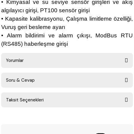
• Kimyasal ve su seviye sensör girişleri ve akış
algılayıcı girişi, PT100 sensör girişi
• Kapasite kalibrasyonu, Çalışma limitleme özelliği,
Vuruş geri besleme ayarı
• Alarm bildirimi ve alarm çıkışı, ModBus RTU
(RS485) haberleşme girişi
Yorumlar
Soru & Cevap
Bu ürüne ilk yorumu siz yapın!
Taksit Seçenekleri
Yorum Yaz
Ürün hakkında henüz soru sorulmamış.
Soru Sor