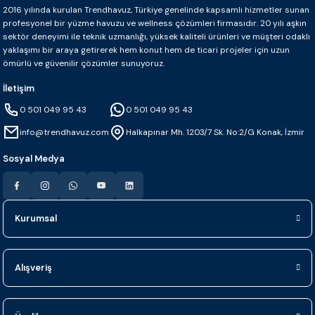
2016 yılında kurulan Trendhavuz, Türkiye genelinde kapsamlı hizmetler sunan
profesyonel bir yüzme havuzu ve wellness çözümleri firmasıdır. 20 yılı aşkın
sektör deneyimi ile teknik uzmanlığı, yüksek kaliteli ürünleri ve müşteri odaklı
yaklaşımı bir araya getirerek hem konut hem de ticari projeler için uzun
ömürlü ve güvenilir çözümler sunuyoruz.
İletişim
0 501 049 95 43
0 501 049 95 43
info@trendhavuz.com
Halkapınar Mh. 1203/7 Sk. No:2/G Konak, İzmir
Sosyal Medya
Kurumsal
Alışveriş