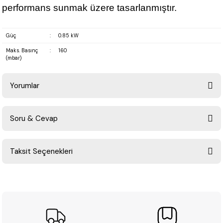
performans sunmak üzere tasarlanmıştır.
Güç
:
0.85 kW
Maks. Basınç
:
160
(mbar)
Yorumlar
Soru & Cevap
Bu ürüne ilk yorumu siz yapın!
Taksit Seçenekleri
Yorum Yaz
Ürün hakkında henüz soru sorulmamış.
Soru Sor