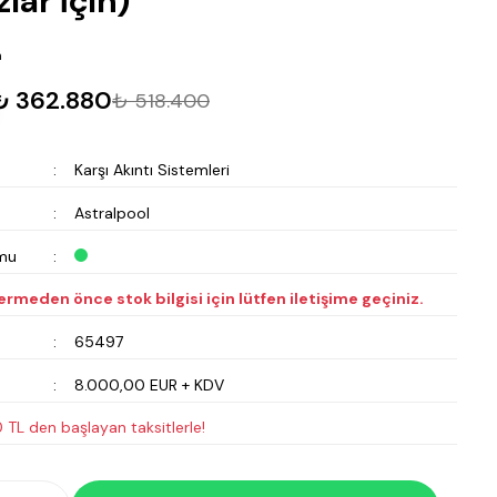
lar İçin)
m
₺ 362.880
₺ 518.400
Karşı Akıntı Sistemleri
Astralpool
mu
vermeden önce stok bilgisi için lütfen iletişime geçiniz.
65497
8.000,00 EUR + KDV
 TL den başlayan taksitlerle!