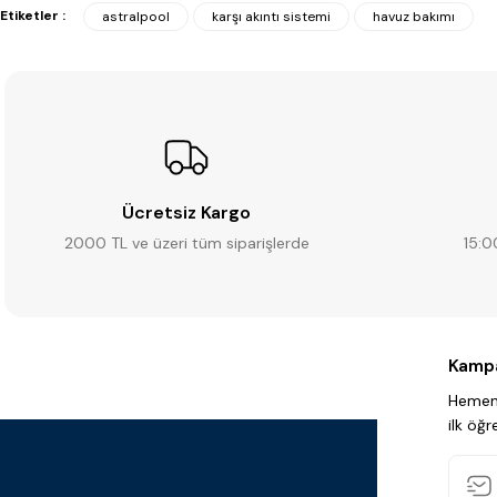
Etiketler :
astralpool
karşı akıntı sistemi
havuz bakımı
Ücretsiz Kargo
2000 TL ve üzeri tüm siparişlerde
15:0
Kampa
Hemen 
ilk öğr