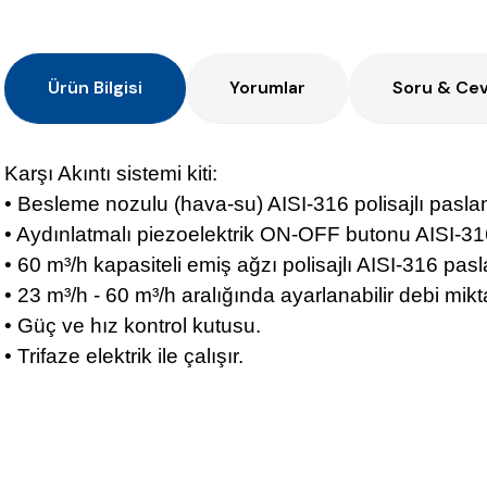
Ürün Bilgisi
Yorumlar
Soru & Ce
Karşı Akıntı sistemi kiti:
• Besleme nozulu (hava-su) AISI-316 polisajlı paslan
• Aydınlatmalı piezoelektrik ON-OFF butonu AISI-316
• 60 m³/h kapasiteli emiş ağzı polisajlı AISI-316 pas
• 23 m³/h - 60 m³/h aralığında ayarlanabilir debi mikt
• Güç ve hız kontrol kutusu.
• Trifaze elektrik ile çalışır.