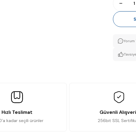
S
Yorum 
Tavsiye
Hızlı Teslimat
Güvenli Alışver
0’a kadar seçili ürünler
256bit SSL Sertifik