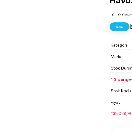
Havuz
0 - 0 Yoru
%30
Kategori
Marka
Stok Duru
* Sipariş 
Stok Kodu
Fiyat
*38.038,90