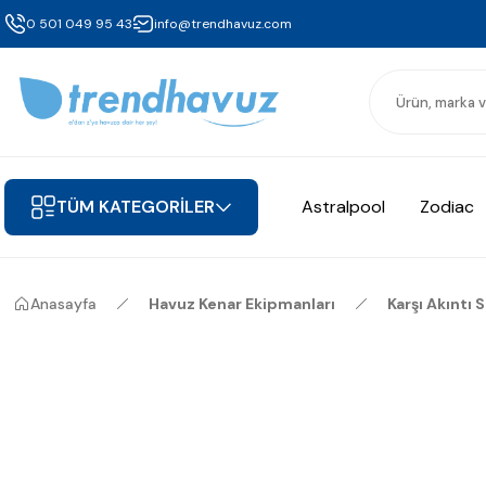
0 501 049 95 43
info@trendhavuz.com
TÜM KATEGORİLER
Astralpool
Zodiac
Anasayfa
Havuz Kenar Ekipmanları
Karşı Akıntı 