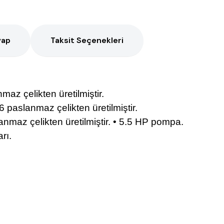
vap
Taksit Seçenekleri
maz çelikten üretilmiştir.
 paslanmaz çelikten üretilmiştir.
lanmaz çelikten üretilmiştir. • 5.5 HP pompa.
arı.
Ürün hakkında henüz soru sorulmamış.
Bu ürüne ilk yorumu siz yapın!