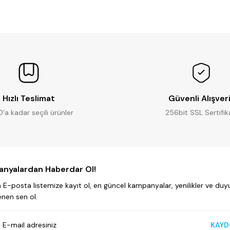
Yorum Yaz
Soru Sor
Hızlı Teslimat
Güvenli Alışver
0’a kadar seçili ürünler
256bit SSL Sertifik
nyalardan Haberdar Ol!
E-posta listemize kayıt ol, en güncel kampanyalar, yenilikler ve duyu
enen sen ol.
KAYD