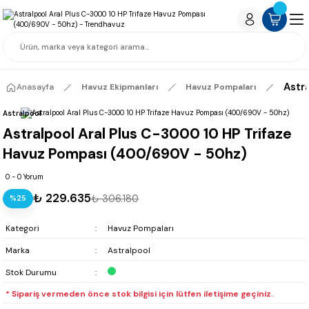
Astr
Anasayfa
Havuz Ekipmanları
Havuz Pompaları
Astralpool
Astralpool Aral Plus C-3000 10 HP Trifaze
Havuz Pompası (400/690V - 50hz)
0 - 0 Yorum
₺ 229.635
₺ 306.180
%25
Kategori
Havuz Pompaları
Marka
Astralpool
Stok Durumu
* Sipariş vermeden önce stok bilgisi için lütfen iletişime geçiniz.