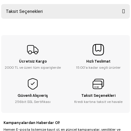
Taksit Seçenekleri
Yorum Yaz
Ürün hakkında henüz soru sorulmamış.
Soru Sor
Ücretsiz Kargo
Hızlı Teslimat
2000 TL ve üzeri tüm siparişlerde
15:00’a kadar seçili ürünler
Güvenli Alışveriş
Taksit Seçenekleri
256bit SSL Sertifikası
Kredi kartına taksit ve havale
Kampanyalardan Haberdar Ol!
Hemen E-posta listemize kayıt ol, en güncel kampanyalar, yenilikler ve