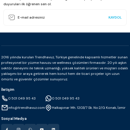
duyuruları ilk öğrenen sen ol.
KAYDOL
2016 yılında kurulan Trendhavuz, Türkiye genelinde kapsamlı hizmetler sunan
profesyonel bir yüzme havuzu ve wellness çözümleri firmasıdır. 20 yılı aşkın
sektör deneyimi ile teknik uzmanlığı, yüksek kaliteli ürünleri ve müşteri odaklı
yaklaşımı bir araya getirerek hem konut hem de ticari projeler için uzun
ömürlü ve güvenilir çözümler sunuyoruz.
İletişim
0 501 049 95 43
0 501 049 95 43
info@trendhavuz.com
Halkapınar Mh. 1203/7 Sk. No:2/G Konak, İzmir
Sosyal Medya