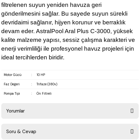
filtrelenen suyun yeniden havuza geri
gönderilmesini sağlar. Bu sayede suyun sürekli
devridaimi sağlanır, hijyen korunur ve berraklık
devam eder. AstralPool Aral Plus C-3000, yüksek
kalite malzeme yapısı, sessiz çalışma karakteri ve
enerji verimliliği ile profesyonel havuz projeleri için
ideal tercihlerden biridir.
Motor Gücü
:
10 HP
Faz Değeri
:
Trifaze (380v)
Pompa Tipi
:
Ön Filtreli
Yorumlar
Soru & Cevap
Bu ürüne ilk yorumu siz yapın!