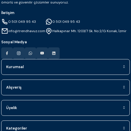
ömürlü ve güvenilir çözümler sunuyoruz.
İletişim
0 501 049 95 43
0 501 049 95 43
info@trendhavuz.com
Halkapınar Mh. 1203/7 Sk. No:2/G Konak, İzmir
Sosyal Medya
Kurumsal
Alışveriş
Üyelik
Kategoriler