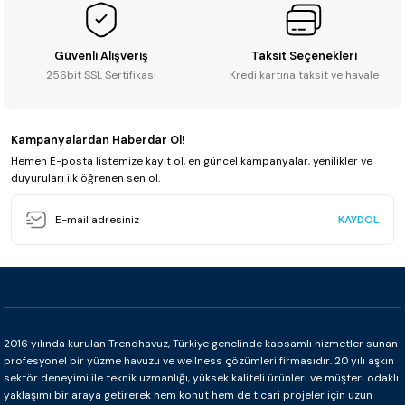
Güvenli Alışveriş
Taksit Seçenekleri
256bit SSL Sertifikası
Kredi kartına taksit ve havale
Kampanyalardan Haberdar Ol!
Hemen E-posta listemize kayıt ol, en güncel kampanyalar, yenilikler ve
duyuruları ilk öğrenen sen ol.
KAYDOL
2016 yılında kurulan Trendhavuz, Türkiye genelinde kapsamlı hizmetler sunan
profesyonel bir yüzme havuzu ve wellness çözümleri firmasıdır. 20 yılı aşkın
sektör deneyimi ile teknik uzmanlığı, yüksek kaliteli ürünleri ve müşteri odaklı
yaklaşımı bir araya getirerek hem konut hem de ticari projeler için uzun