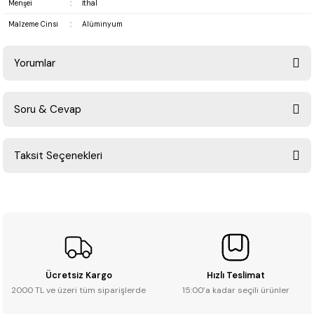
Menşei
:
İthal
Malzeme Cinsi
:
Alüminyum
Yorumlar
Soru & Cevap
Bu ürüne ilk yorumu siz yapın!
Taksit Seçenekleri
Yorum Yaz
Ürün hakkında henüz soru sorulmamış.
Soru Sor
Ücretsiz Kargo
Hızlı Teslimat
2000 TL ve üzeri tüm siparişlerde
15:00’a kadar seçili ürünler