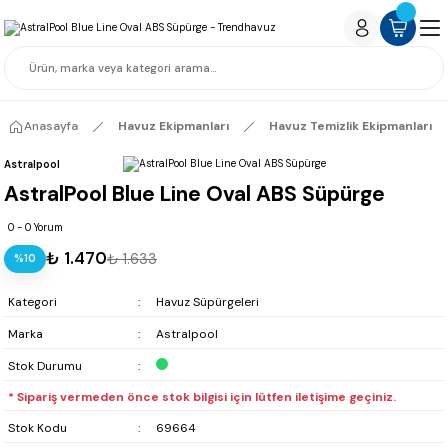
Anasayfa
Havuz Ekipmanları
Havuz Temizlik Ekipmanları
Astralpool
AstralPool Blue Line Oval ABS Süpürge
0 - 0 Yorum
₺ 1.470
₺ 1.633
%10
Kategori
Havuz Süpürgeleri
Marka
Astralpool
Stok Durumu
* Sipariş vermeden önce stok bilgisi için lütfen iletişime geçiniz.
Stok Kodu
69664