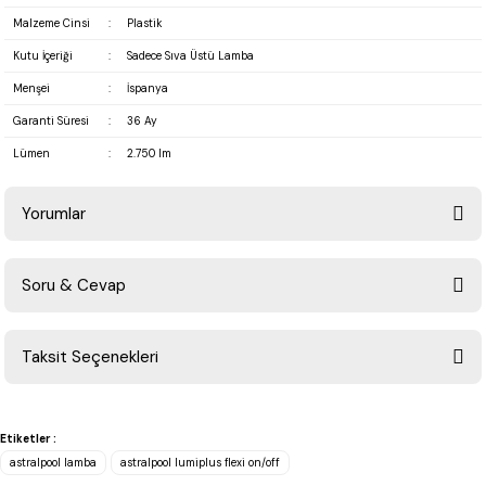
Malzeme Cinsi
:
Plastik
Kutu İçeriği
:
Sadece Sıva Üstü Lamba
Menşei
:
İspanya
Garanti Süresi
:
36 Ay
Lümen
:
2.750 lm
Yorumlar
Soru & Cevap
Bu ürüne ilk yorumu siz yapın!
Taksit Seçenekleri
Yorum Yaz
Ürün hakkında henüz soru sorulmamış.
Etiketler :
Soru Sor
astralpool lamba
astralpool lumiplus flexi on/off