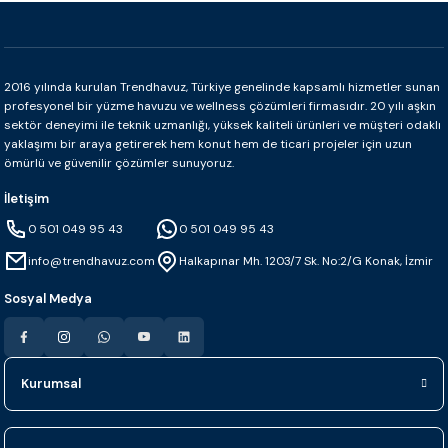
2016 yılında kurulan Trendhavuz, Türkiye genelinde kapsamlı hizmetler sunan
profesyonel bir yüzme havuzu ve wellness çözümleri firmasıdır. 20 yılı aşkın
sektör deneyimi ile teknik uzmanlığı, yüksek kaliteli ürünleri ve müşteri odaklı
yaklaşımı bir araya getirerek hem konut hem de ticari projeler için uzun
ömürlü ve güvenilir çözümler sunuyoruz.
İletişim
0 501 049 95 43
0 501 049 95 43
info@trendhavuz.com
Halkapınar Mh. 1203/7 Sk. No:2/G Konak, İzmir
Sosyal Medya
Kurumsal