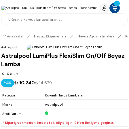
Anasayfa
Havuz Ekipmanları
Havuz Aydınlatmaları
Ko
Astralpool
Astralpool LumiPlus FlexiSlim On/Off Beyaz
Lamba
0 - 0 Yorum
₺ 10.240
₺ 14.629
%30
Kategori
Kovanlı Havuz Lambaları
Marka
Astralpool
Stok Durumu
* Sipariş vermeden önce stok bilgisi için lütfen iletişime geçiniz.