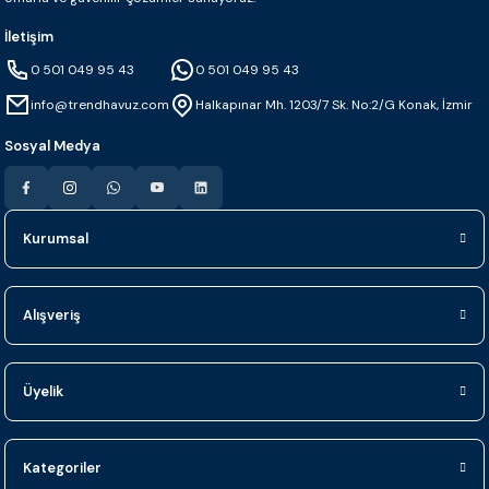
İletişim
0 501 049 95 43
0 501 049 95 43
info@trendhavuz.com
Halkapınar Mh. 1203/7 Sk. No:2/G Konak, İzmir
Sosyal Medya
Kurumsal
Alışveriş
Üyelik
Kategoriler