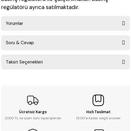
regülatörü ayrıca satılmaktadır.
Yorumlar
Soru & Cevap
Bu ürüne ilk yorumu siz yapın!
Taksit Seçenekleri
Yorum Yaz
Ürün hakkında henüz soru sorulmamış.
Soru Sor
Ücretsiz Kargo
Hızlı Teslimat
2000 TL ve üzeri tüm siparişlerde
15:00’a kadar seçili ürünler