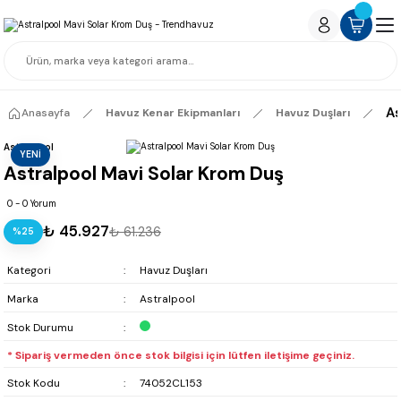
As
Anasayfa
Havuz Kenar Ekipmanları
Havuz Duşları
Astralpool
YENİ
Astralpool Mavi Solar Krom Duş
0 - 0 Yorum
₺ 45.927
₺ 61.236
%25
Kategori
Havuz Duşları
Marka
Astralpool
Stok Durumu
* Sipariş vermeden önce stok bilgisi için lütfen iletişime geçiniz.
Stok Kodu
74052CL153