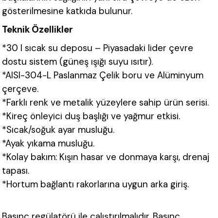
gösterilmesine katkıda bulunur.
Teknik Özellikler
*30 l sıcak su deposu – Piyasadaki lider çevre
dostu sistem (güneş ışığı suyu ısıtır).
*AISI-304-L Paslanmaz Çelik boru ve Alüminyum
çerçeve.
*Farklı renk ve metalik yüzeylere sahip ürün serisi.
*Kireç önleyici duş başlığı ve yağmur etkisi.
*Sıcak/soğuk ayar musluğu.
*Ayak yıkama musluğu.
*Kolay bakım: Kışın hasar ve donmaya karşı, drenaj
tapası.
*Hortum bağlantı rakorlarına uygun arka giriş.
Basınç regülatörü ile çalıştırılmalıdır. Basınç