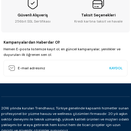
Güvenli Alışveriş
Taksit Seçenekleri
256bit SSL Sertifikası
Kredi kartına taksit ve havale
Kampanyalardan Haberdar Ol!
Hemen E-posta listemize kayıt ol, en güncel kampanyalar, yenilikler ve
duyuruları ilk öğrenen sen ol.
KAYDOL
2016 yılında kurulan Trendhavuz, Türkiye genelinde kapsamlı hizmetler sunan
profesyonel bir yüzme havuzu ve wellness çözümleri firmasıdır. 20 yılı aşkın
sektör deneyimi ile teknik uzmanlığı, yüksek kaliteli ürünleri ve müşteri odaklı
yaklaşımı bir araya getirerek hem konut hem de ticari projeler için uzun
ömürlü ve güvenilir çözümler sunuyoruz.