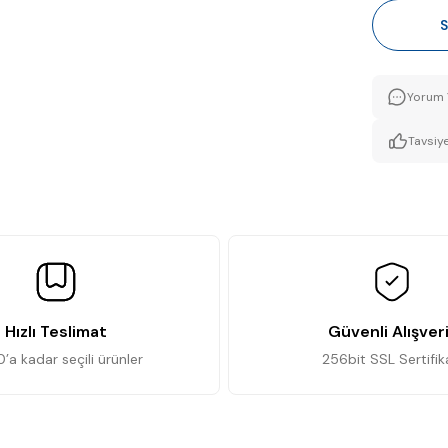
S
Yorum 
Tavsiye
Hızlı Teslimat
Güvenli Alışver
0’a kadar seçili ürünler
256bit SSL Sertifik