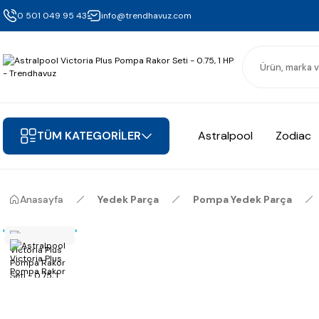
0 501 049 95 43
info@trendhavuz.com
TÜM KATEGORİLER
Astralpool
Zodiac
Anasayfa
Yedek Parça
Pompa Yedek Parça