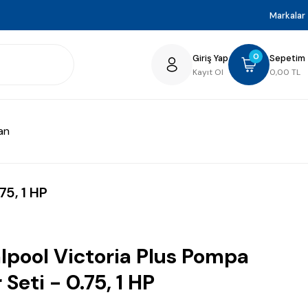
Markalar
0
Giriş Yap
Sepetim
Kayıt Ol
0,00 TL
an
75, 1 HP
lpool Victoria Plus Pompa
 Seti - 0.75, 1 HP