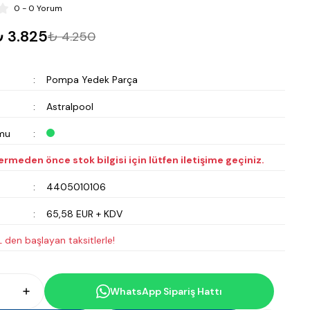
0 - 0 Yorum
 3.825
₺ 4.250
Pompa Yedek Parça
Astralpool
mu
vermeden önce stok bilgisi için lütfen iletişime geçiniz.
4405010106
65,58 EUR + KDV
 den başlayan taksitlerle!
WhatsApp Sipariş Hattı