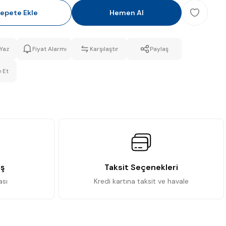
epete Ekle
Hemen Al
Yaz
Fiyat Alarmı
Karşılaştır
Paylaş
 Et
iş
Taksit Seçenekleri
ası
Kredi kartına taksit ve havale