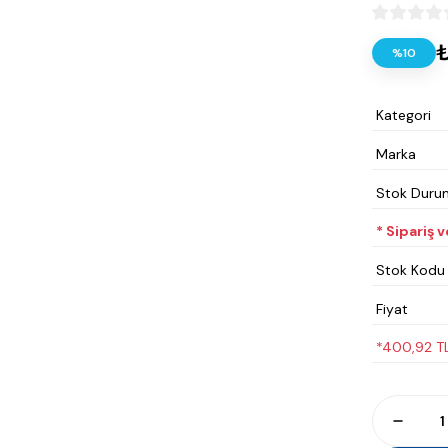
₺
%10
Kategori
Marka
Stok Duru
* Sipariş 
Stok Kodu
Fiyat
*400,92 TL