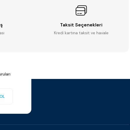
iş
Taksit Seçenekleri
ası
Kredi kartına taksit ve havale
ruları
OL