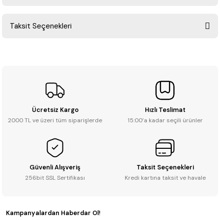
Bu ürüne ilk yorumu siz yapın!
Taksit Seçenekleri
Yorum Yaz
Ürün hakkında henüz soru sorulmamış.
Soru Sor
Ücretsiz Kargo
Hızlı Teslimat
2000 TL ve üzeri tüm siparişlerde
15:00’a kadar seçili ürünler
Güvenli Alışveriş
Taksit Seçenekleri
256bit SSL Sertifikası
Kredi kartına taksit ve havale
Kampanyalardan Haberdar Ol!