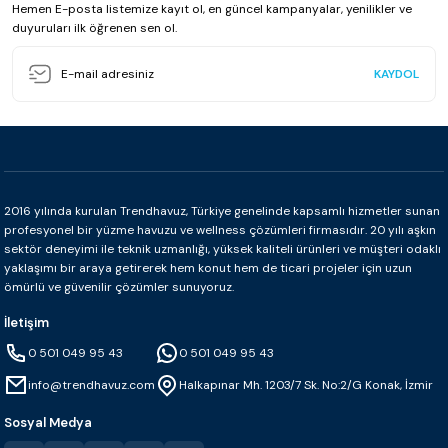
Hemen E-posta listemize kayıt ol, en güncel kampanyalar, yenilikler ve
duyuruları ilk öğrenen sen ol.
KAYDOL
2016 yılında kurulan Trendhavuz, Türkiye genelinde kapsamlı hizmetler sunan
profesyonel bir yüzme havuzu ve wellness çözümleri firmasıdır. 20 yılı aşkın
sektör deneyimi ile teknik uzmanlığı, yüksek kaliteli ürünleri ve müşteri odaklı
yaklaşımı bir araya getirerek hem konut hem de ticari projeler için uzun
ömürlü ve güvenilir çözümler sunuyoruz.
İletişim
0 501 049 95 43
0 501 049 95 43
info@trendhavuz.com
Halkapınar Mh. 1203/7 Sk. No:2/G Konak, İzmir
Sosyal Medya