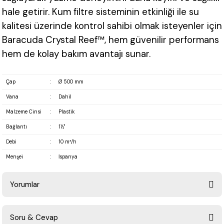
hale getirir. Kum filtre sisteminin etkinliği ile su
kalitesi üzerinde kontrol sahibi olmak isteyenler için
Baracuda Crystal Reef™, hem güvenilir performans
hem de kolay bakım avantajı sunar.
Çap
:
Ø 500 mm
Vana
:
Dahil
Malzeme Cinsi
:
Plastik
Bağlantı
:
1½"
Debi
:
10 m³/h
Menşei
:
İspanya
Yorumlar
Soru & Cevap