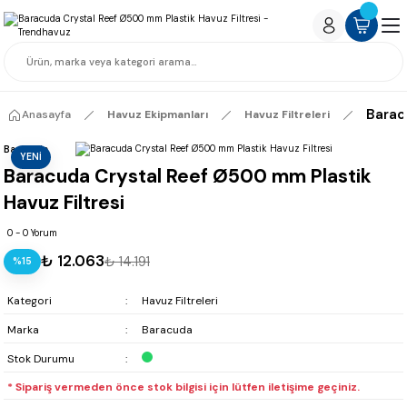
Barac
Anasayfa
Havuz Ekipmanları
Havuz Filtreleri
Baracuda
YENİ
Baracuda Crystal Reef Ø500 mm Plastik
Havuz Filtresi
0 - 0 Yorum
₺ 12.063
₺ 14.191
%15
Kategori
Havuz Filtreleri
Marka
Baracuda
Stok Durumu
* Sipariş vermeden önce stok bilgisi için lütfen iletişime geçiniz.