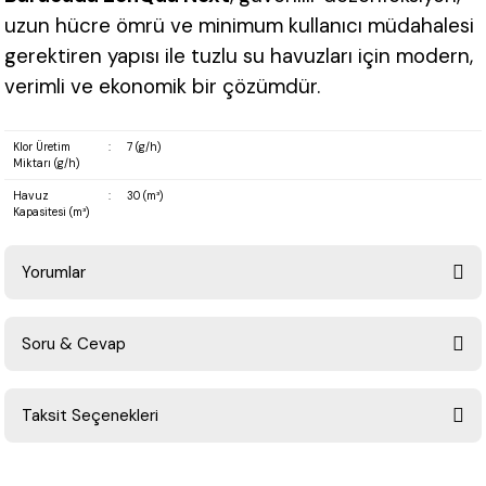
uzun hücre ömrü ve minimum kullanıcı müdahalesi
gerektiren yapısı ile tuzlu su havuzları için modern,
verimli ve ekonomik bir çözümdür.
Klor Üretim
:
7 (g/h)
Miktarı (g/h)
Havuz
:
30 (m³)
Kapasitesi (m³)
Yorumlar
Soru & Cevap
Bu ürüne ilk yorumu siz yapın!
Taksit Seçenekleri
Yorum Yaz
Ürün hakkında henüz soru sorulmamış.