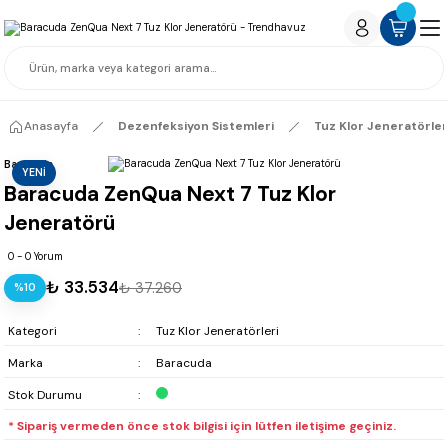
Anasayfa
Dezenfeksiyon Sistemleri
Tuz Klor Jeneratörler
Baracuda
YENİ
Baracuda ZenQua Next 7 Tuz Klor
Jeneratörü
0 - 0 Yorum
₺ 33.534
₺ 37.260
%10
Kategori
Tuz Klor Jeneratörleri
Marka
Baracuda
Stok Durumu
* Sipariş vermeden önce stok bilgisi için lütfen iletişime geçiniz.