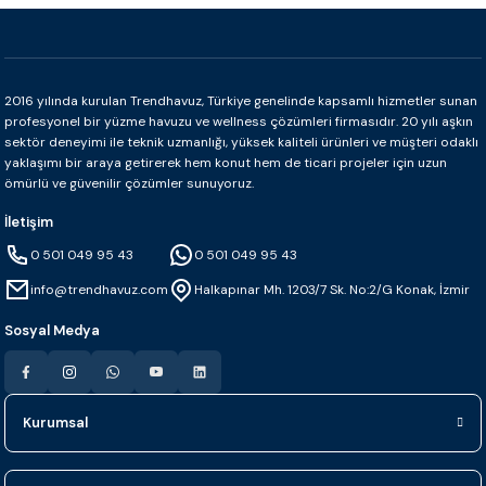
2016 yılında kurulan Trendhavuz, Türkiye genelinde kapsamlı hizmetler sunan
profesyonel bir yüzme havuzu ve wellness çözümleri firmasıdır. 20 yılı aşkın
sektör deneyimi ile teknik uzmanlığı, yüksek kaliteli ürünleri ve müşteri odaklı
yaklaşımı bir araya getirerek hem konut hem de ticari projeler için uzun
ömürlü ve güvenilir çözümler sunuyoruz.
İletişim
0 501 049 95 43
0 501 049 95 43
info@trendhavuz.com
Halkapınar Mh. 1203/7 Sk. No:2/G Konak, İzmir
Sosyal Medya
Kurumsal