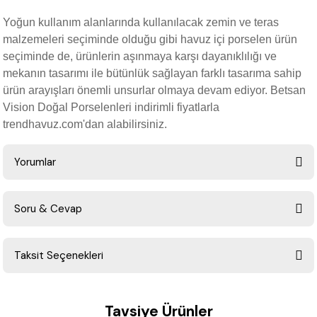
Yoğun kullanım alanlarında kullanılacak zemin ve teras
malzemeleri seçiminde olduğu gibi havuz içi porselen ürün
seçiminde de, ürünlerin aşınmaya karşı dayanıklılığı ve
mekanın tasarımı ile bütünlük sağlayan farklı tasarıma sahip
ürün arayışları önemli unsurlar olmaya devam ediyor. Betsan
Vision Doğal Porselenleri indirimli fiyatlarla
trendhavuz.com'dan alabilirsiniz.
Yorumlar
Soru & Cevap
Bu ürüne ilk yorumu siz yapın!
Taksit Seçenekleri
Yorum Yaz
Ürün hakkında henüz soru sorulmamış.
Tavsiye Ürünler
Soru Sor