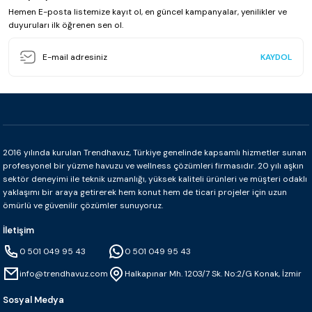
Hemen E-posta listemize kayıt ol, en güncel kampanyalar, yenilikler ve
0.0 - 0 Yorum
duyuruları ilk öğrenen sen ol.
₺ 2.227
₺ 3.426
KAYDOL
Sepete Ekle
2016 yılında kurulan Trendhavuz, Türkiye genelinde kapsamlı hizmetler sunan
Betsan
profesyonel bir yüzme havuzu ve wellness çözümleri firmasıdır. 20 yılı aşkın
Betsan Vision Floral Green İç Bükey (4x33 cm)
sektör deneyimi ile teknik uzmanlığı, yüksek kaliteli ürünleri ve müşteri odaklı
yaklaşımı bir araya getirerek hem konut hem de ticari projeler için uzun
ömürlü ve güvenilir çözümler sunuyoruz.
İletişim
0.0 - 0 Yorum
0 501 049 95 43
0 501 049 95 43
₺ 1.098
info@trendhavuz.com
Halkapınar Mh. 1203/7 Sk. No:2/G Konak, İzmir
Sosyal Medya
Sepete Ekle