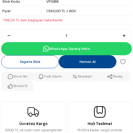
Stok Kodu
VFGIBK
Fiyat
1.560,00 TL + KDV
*196,23 TL den başlayan taksitlerle!
WhatsApp Sipariş Hattı
Sepete Ekle
Hemen Al
Yorum Yaz
Fiyat Alarmı
Karşılaştır
Paylaş
Tavsiye Et
Ücretsiz Kargo
Hızlı Teslimat
2000 TL ve üzeri tüm siparişlerde
15:00’a kadar seçili ürünler