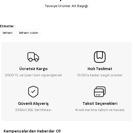
Tavsiye Ürünler Alt Başlığı
Betsan
%35
Betsan Vision Floral Green Doğal Porselen Karo (1 m² - 33x66.5 cm)
Etiketler :
betsan
betsan vision
0.0 - 0 Yorum
₺ 2.227
₺ 3.426
Ücretsiz Kargo
Hızlı Teslimat
2000 TL ve üzeri tüm siparişlerde
15:00’a kadar seçili ürünler
Sepete Ekle
Güvenli Alışveriş
Taksit Seçenekleri
Betsan
256bit SSL Sertifikası
Kredi kartına taksit ve havale
%35
Betsan Vision Floral Blue Doğal Porselen Karo (1 m² - 33x66.5 cm)
Kampanyalardan Haberdar Ol!