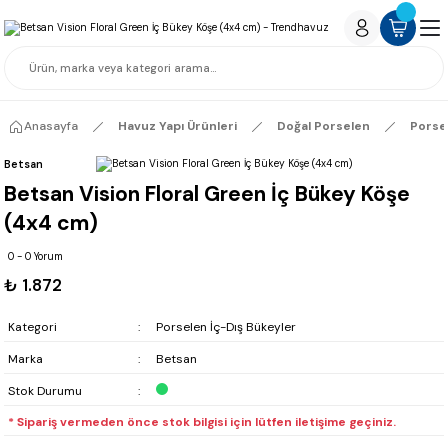
Anasayfa
Havuz Yapı Ürünleri
Doğal Porselen
Porse
Betsan
Betsan Vision Floral Green İç Bükey Köşe
(4x4 cm)
0 - 0 Yorum
₺ 1.872
Kategori
Porselen İç-Dış Bükeyler
Marka
Betsan
Stok Durumu
* Sipariş vermeden önce stok bilgisi için lütfen iletişime geçiniz.