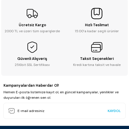
0.0 - 0 Yorum
₺ 1.098
Ücretsiz Kargo
Hızlı Teslimat
Sepete Ekle
2000 TL ve üzeri tüm siparişlerde
15:00’a kadar seçili ürünler
Betsan
Güvenli Alışveriş
Taksit Seçenekleri
Betsan Vision Luca Grey Dış Bükey (3x33 cm)
256bit SSL Sertifikası
Kredi kartına taksit ve havale
Kampanyalardan Haberdar Ol!
0.0 - 0 Yorum
Hemen E-posta listemize kayıt ol, en güncel kampanyalar, yenilikler ve
duyuruları ilk öğrenen sen ol.
₺ 1.422
KAYDOL
Sepete Ekle