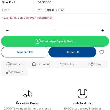
Stok Kodu
VLG3366
Fiyat
2.855,00 TL + KDV
*233,43 TL den başlayan taksitlerle!
WhatsApp Sipariş Hattı
Sepete Ekle
Hemen Al
Yorum Yaz
Fiyat Alarmı
Karşılaştır
Paylaş
Tavsiye Et
Ücretsiz Kargo
Hızlı Teslimat
2000 TL ve üzeri tüm siparişlerde
15:00’a kadar seçili ürünler