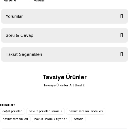
Malzeme
:
Porselen
Yorumlar
Soru & Cevap
Bu ürüne ilk yorumu siz yapın!
Taksit Seçenekleri
Yorum Yaz
Ürün hakkında henüz soru sorulmamış.
Tavsiye Ürünler
Soru Sor
Tavsiye Ürünler Alt Başlığı
Betsan
Betsan Vision Luca Grey İç Bükey (4x33 cm)
Etiketler :
doğal porselen
havuz porselen seramik
havuz seramik modelleri
havuz seramikleri
havuz seramik fiyatları
betsan