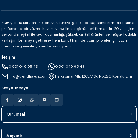
Betsan
2016 yılında kurulan Trendhavuz, Türkiye genelinde kapsamlı hizmetler sunan
Betsan Vision Luca Grey İç Bükey Köşe (4x4 cm)
profesyonel bir yüzme havuzu ve wellness çözümleri firmasıdır. 20 yılı aşkın
sektör deneyimi ile teknik uzmanlığı, yüksek kaliteli ürünleri ve müşteri odaklı
yaklaşımı bir araya getirerek hem konut hem de ticari projeler için uzun
ömürlü ve güvenilir çözümler sunuyoruz.
0.0 - 0 Yorum
İletişim
₺ 1.872
0 501 049 95 43
0 501 049 95 43
info@trendhavuz.com
Halkapınar Mh. 1203/7 Sk. No:2/G Konak, İzmir
Sepete Ekle
Sosyal Medya
Betsan
Kurumsal
Betsan Vision Luca Grey Dış Bükey Köşe (3x3 cm)
Alışveriş