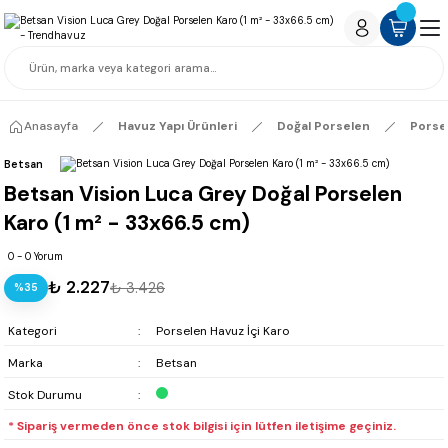
Anasayfa
Havuz Yapı Ürünleri
Doğal Porselen
Porse
Betsan
Betsan Vision Luca Grey Doğal Porselen
Karo (1 m² - 33x66.5 cm)
0 - 0 Yorum
₺ 2.227
₺ 3.426
%35
Kategori
Porselen Havuz İçi Karo
Marka
Betsan
Stok Durumu
* Sipariş vermeden önce stok bilgisi için lütfen iletişime geçiniz.