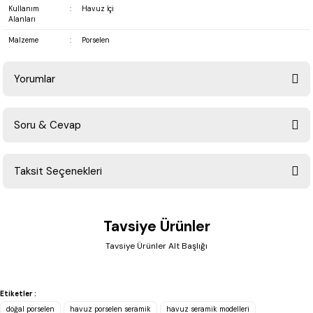
Kullanım
:
Havuz İçi
Alanları
Malzeme
:
Porselen
Yorumlar
Soru & Cevap
Bu ürüne ilk yorumu siz yapın!
Taksit Seçenekleri
Yorum Yaz
Ürün hakkında henüz soru sorulmamış.
Tavsiye Ürünler
Soru Sor
Tavsiye Ürünler Alt Başlığı
Betsan
Betsan Vision Safir İç Bükey (4x33 cm)
Etiketler :
doğal porselen
havuz porselen seramik
havuz seramik modelleri