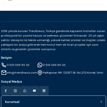
Sepete Ekle
Betsan
2016 yılında kurulan Trendhavuz, Türkiye genelinde kapsamlı hizmetler sunan
Betsan Vision Safir Dış Bükey Köşe (3x3 cm)
profesyonel bir yüzme havuzu ve wellness çözümleri firmasıdır. 20 yılı aşkın
sektör deneyimi ile teknik uzmanlığı, yüksek kaliteli ürünleri ve müşteri odaklı
yaklaşımı bir araya getirerek hem konut hem de ticari projeler için uzun
ömürlü ve güvenilir çözümler sunuyoruz.
0.0 - 0 Yorum
İletişim
₺ 1.872
0 501 049 95 43
0 501 049 95 43
info@trendhavuz.com
Halkapınar Mh. 1203/7 Sk. No:2/G Konak, İzmir
Sepete Ekle
Sosyal Medya
Betsan
Kurumsal
Betsan Vision Safir İç Bükey Köşe (4x4 cm)