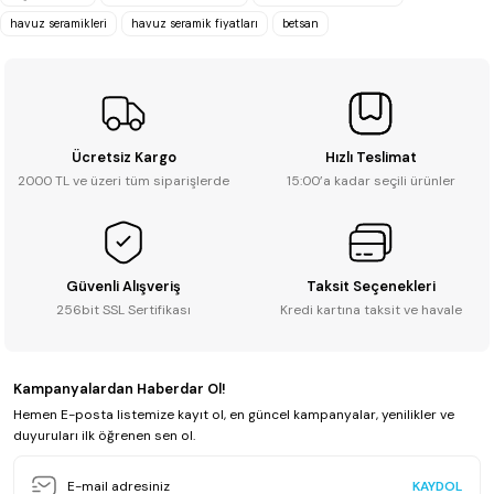
havuz seramikleri
havuz seramik fiyatları
betsan
0.0 - 0 Yorum
₺ 1.098
Ücretsiz Kargo
Hızlı Teslimat
Sepete Ekle
2000 TL ve üzeri tüm siparişlerde
15:00’a kadar seçili ürünler
Betsan
Güvenli Alışveriş
Taksit Seçenekleri
Betsan Vision Safir Dış Bükey (3x33 cm)
256bit SSL Sertifikası
Kredi kartına taksit ve havale
Kampanyalardan Haberdar Ol!
0.0 - 0 Yorum
Hemen E-posta listemize kayıt ol, en güncel kampanyalar, yenilikler ve
duyuruları ilk öğrenen sen ol.
₺ 1.422
KAYDOL