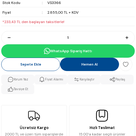
Stok Kodu
VS3366
Fiyat
2.855,00 TL + KDV
*233,43 TL den başlayan taksitlerle!
WhatsApp Sipariş Hattı
Sepete Ekle
Hemen Al
Yorum Yaz
Fiyat Alarmı
Karşılaştır
Paylaş
Tavsiye Et
Ücretsiz Kargo
Hızlı Teslimat
2000 TL ve üzeri tüm siparişlerde
15:00’a kadar seçili ürünler