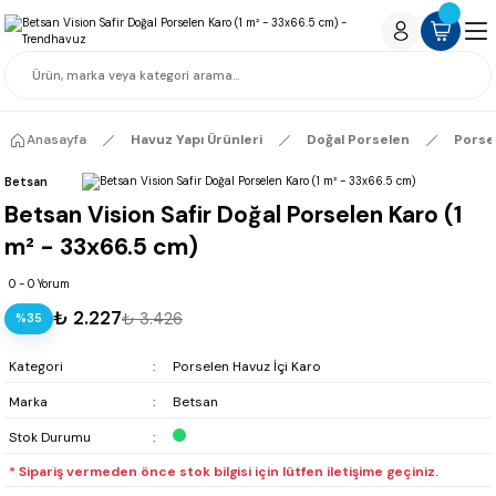
Anasayfa
Havuz Yapı Ürünleri
Doğal Porselen
Porse
Betsan
Betsan Vision Safir Doğal Porselen Karo (1
m² - 33x66.5 cm)
0 - 0 Yorum
₺ 2.227
₺ 3.426
%35
Kategori
Porselen Havuz İçi Karo
Marka
Betsan
Stok Durumu
* Sipariş vermeden önce stok bilgisi için lütfen iletişime geçiniz.