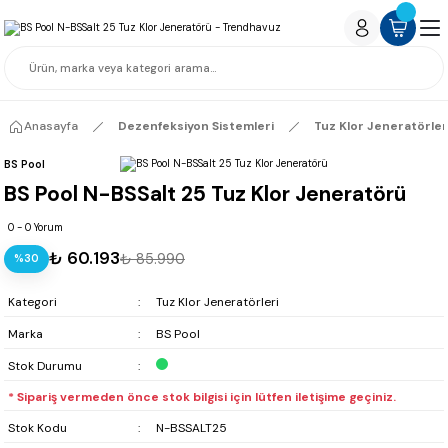
Anasayfa
Dezenfeksiyon Sistemleri
Tuz Klor Jeneratörler
BS Pool
BS Pool N-BSSalt 25 Tuz Klor Jeneratörü
0 - 0 Yorum
₺ 60.193
₺ 85.990
%30
Kategori
Tuz Klor Jeneratörleri
Marka
BS Pool
Stok Durumu
* Sipariş vermeden önce stok bilgisi için lütfen iletişime geçiniz.
Stok Kodu
N-BSSALT25