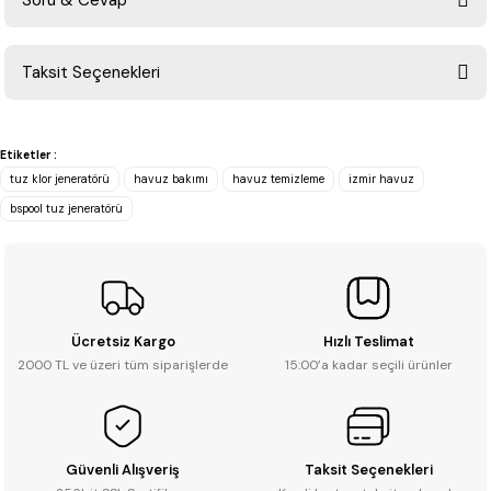
Soru & Cevap
Bu ürüne ilk yorumu siz yapın!
Taksit Seçenekleri
Yorum Yaz
Ürün hakkında henüz soru sorulmamış.
Etiketler :
Soru Sor
tuz klor jeneratörü
havuz bakımı
havuz temizleme
izmir havuz
bspool tuz jeneratörü
Ücretsiz Kargo
Hızlı Teslimat
2000 TL ve üzeri tüm siparişlerde
15:00’a kadar seçili ürünler
Güvenli Alışveriş
Taksit Seçenekleri