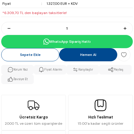
Fiyat
1.327,00 EUR + KDV
*6.309,70 TL den başlayan taksitlerle!
WhatsApp Sipariş Hattı
Sepete Ekle
Hemen Al
Yorum Yaz
Fiyat Alarmı
Karşılaştır
Paylaş
Tavsiye Et
Ücretsiz Kargo
Hızlı Teslimat
2000 TL ve üzeri tüm siparişlerde
15:00’a kadar seçili ürünler