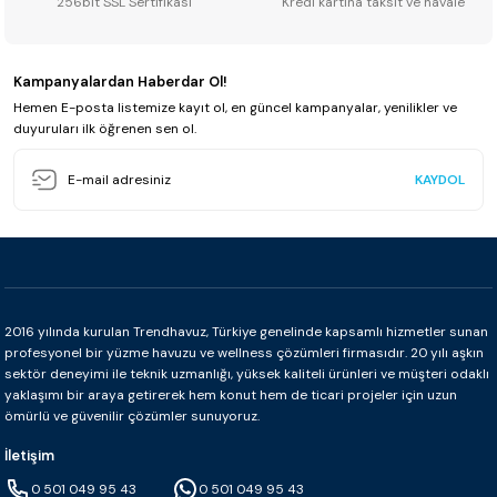
256bit SSL Sertifikası
Kredi kartına taksit ve havale
Kampanyalardan Haberdar Ol!
Hemen E-posta listemize kayıt ol, en güncel kampanyalar, yenilikler ve
duyuruları ilk öğrenen sen ol.
KAYDOL
2016 yılında kurulan Trendhavuz, Türkiye genelinde kapsamlı hizmetler sunan
profesyonel bir yüzme havuzu ve wellness çözümleri firmasıdır. 20 yılı aşkın
sektör deneyimi ile teknik uzmanlığı, yüksek kaliteli ürünleri ve müşteri odaklı
yaklaşımı bir araya getirerek hem konut hem de ticari projeler için uzun
ömürlü ve güvenilir çözümler sunuyoruz.
İletişim
0 501 049 95 43
0 501 049 95 43