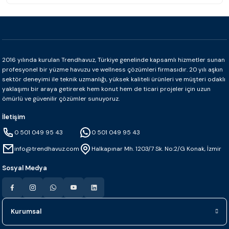
2016 yılında kurulan Trendhavuz, Türkiye genelinde kapsamlı hizmetler sunan
profesyonel bir yüzme havuzu ve wellness çözümleri firmasıdır. 20 yılı aşkın
sektör deneyimi ile teknik uzmanlığı, yüksek kaliteli ürünleri ve müşteri odaklı
yaklaşımı bir araya getirerek hem konut hem de ticari projeler için uzun
ömürlü ve güvenilir çözümler sunuyoruz.
İletişim
0 501 049 95 43
0 501 049 95 43
info@trendhavuz.com
Halkapınar Mh. 1203/7 Sk. No:2/G Konak, İzmir
Sosyal Medya
Kurumsal