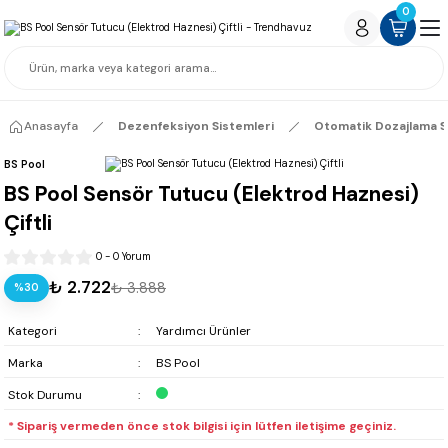
0
Anasayfa
Dezenfeksiyon Sistemleri
Otomatik Dozajlama S
BS Pool
BS Pool Sensör Tutucu (Elektrod Haznesi)
Çiftli
0 - 0 Yorum
₺ 2.722
₺ 3.888
%30
Kategori
Yardımcı Ürünler
Marka
BS Pool
Stok Durumu
* Sipariş vermeden önce stok bilgisi için lütfen iletişime geçiniz.