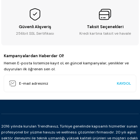
Güvenli Alışveriş
Taksit Seçenekleri
256bit SSL Sertifikası
Kredi kartına taksit ve havale
Kampanyalardan Haberdar Ol!
Hemen E-posta listemize kayıt ol, en güncel kampanyalar, yenilikler ve
duyuruları ilk öğrenen sen ol.
KAYDOL
2016 yılında kurulan Trendhavuz, Türkiye genelinde kapsamlı hizmetler sunan
profesyonel bir yüzme havuzu ve wellness çözümleri firmasıdır. 20 yılı aşkın
sektör deneyimi ile teknik uzmanlığı, yüksek kaliteli ürünleri ve müşteri odaklı