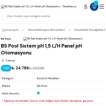
Anasayfa
Dezenfeksiyon Sistemleri
Otomatik Dozajlama S
BS Pool
BS Pool Sistem pH 1,5 L/H Panel pH
Otomasyonu
0 - 0 Yorum
₺ 24.786
₺ 33.048
%25
Kategori
Kontrol Panelleri
Marka
BS Pool
Stok Durumu
* Sipariş vermeden önce stok bilgisi için lütfen iletişime geçiniz.