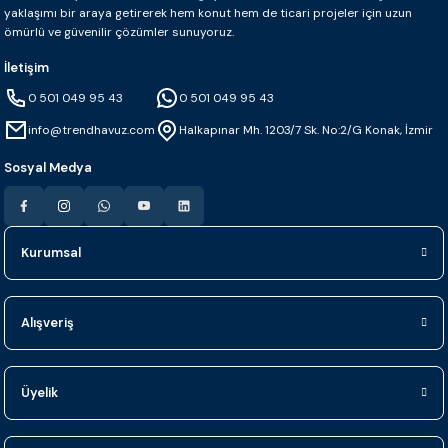
yaklaşımı bir araya getirerek hem konut hem de ticari projeler için uzun
ömürlü ve güvenilir çözümler sunuyoruz.
İletişim
0 501 049 95 43
0 501 049 95 43
info@trendhavuz.com
Halkapınar Mh. 1203/7 Sk. No:2/G Konak, İzmir
Sosyal Medya
Kurumsal
Alışveriş
Üyelik