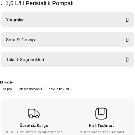
1,5 L/H Peristaltik Pompalı
Yorumlar
Soru & Cevap
Bu ürüne ilk yorumu siz yapın!
Taksit Seçenekleri
Yorum Yaz
Ürün hakkında henüz soru sorulmamış.
Etiketler :
Soru Sor
bs pool
ph otomasyonu
havuz bakımı
Ücretsiz Kargo
Hızlı Teslimat
2000 TL ve üzeri tüm siparişlerde
15:00’a kadar seçili ürünler