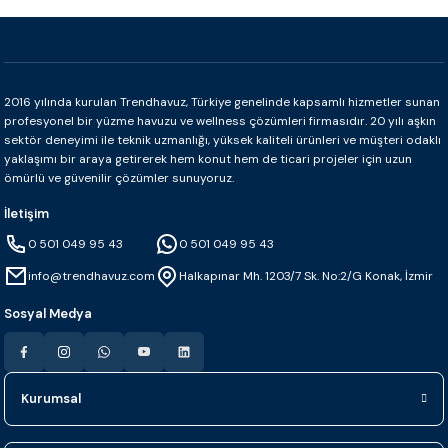
2016 yılında kurulan Trendhavuz, Türkiye genelinde kapsamlı hizmetler sunan
profesyonel bir yüzme havuzu ve wellness çözümleri firmasıdır. 20 yılı aşkın
sektör deneyimi ile teknik uzmanlığı, yüksek kaliteli ürünleri ve müşteri odaklı
yaklaşımı bir araya getirerek hem konut hem de ticari projeler için uzun
ömürlü ve güvenilir çözümler sunuyoruz.
İletişim
0 501 049 95 43
0 501 049 95 43
info@trendhavuz.com
Halkapınar Mh. 1203/7 Sk. No:2/G Konak, İzmir
Sosyal Medya
Kurumsal