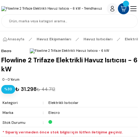
Anasayfa
Havuz Ekipmanları
Havuz Isıtıcıları
Elektrikl
Elecro
Flowline 2 Trifaze Elektrikli Havuz Isıtıcısı - 6
kW
0 - 0 Yorum
₺ 31.298
₺ 44.712
%30
Kategori
Elektrikli Isıtıcılar
Marka
Elecro
Stok Durumu
* Sipariş vermeden önce stok bilgisi için lütfen iletişime geçiniz.