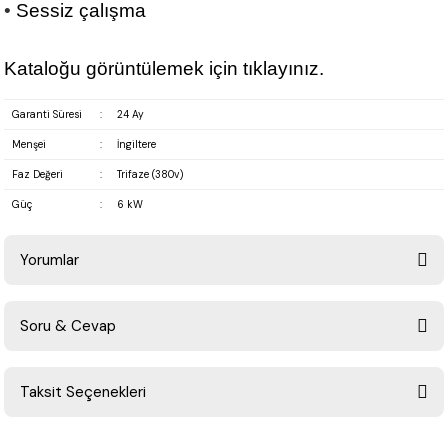
•
Sessiz çalışma
Kataloğu görüntülemek için
tıklayınız
.
Garanti Süresi
:
24 Ay
Menşei
:
İngiltere
Faz Değeri
:
Trifaze (380v)
Güç
:
6 kW
Yorumlar
Soru & Cevap
Bu ürüne ilk yorumu siz yapın!
Taksit Seçenekleri
Yorum Yaz
Ürün hakkında henüz soru sorulmamış.