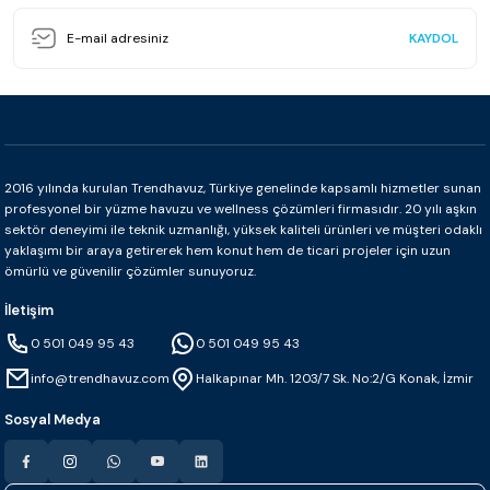
KAYDOL
2016 yılında kurulan Trendhavuz, Türkiye genelinde kapsamlı hizmetler sunan
profesyonel bir yüzme havuzu ve wellness çözümleri firmasıdır. 20 yılı aşkın
sektör deneyimi ile teknik uzmanlığı, yüksek kaliteli ürünleri ve müşteri odaklı
yaklaşımı bir araya getirerek hem konut hem de ticari projeler için uzun
ömürlü ve güvenilir çözümler sunuyoruz.
İletişim
0 501 049 95 43
0 501 049 95 43
info@trendhavuz.com
Halkapınar Mh. 1203/7 Sk. No:2/G Konak, İzmir
Sosyal Medya