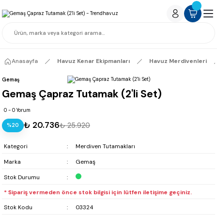
Anasayfa
Havuz Kenar Ekipmanları
Havuz Merdivenleri
Gemaş
Gemaş Çapraz Tutamak (2'li Set)
0 - 0 Yorum
₺ 20.736
₺ 25.920
%20
Kategori
Merdiven Tutamakları
Marka
Gemaş
Stok Durumu
* Sipariş vermeden önce stok bilgisi için lütfen iletişime geçiniz.
Stok Kodu
03324