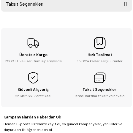
Taksit Seçenekleri
Yorum Yaz
Ürün hakkında henüz soru sorulmamış.
Soru Sor
Ücretsiz Kargo
Hızlı Teslimat
2000 TL ve üzeri tüm siparişlerde
15:00’a kadar seçili ürünler
Güvenli Alışveriş
Taksit Seçenekleri
256bit SSL Sertifikası
Kredi kartına taksit ve havale
Kampanyalardan Haberdar Ol!
Hemen E-posta listemize kayıt ol, en güncel kampanyalar, yenilikler ve
duyuruları ilk öğrenen sen ol.