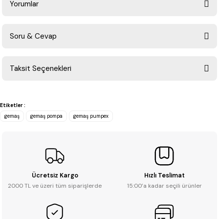
Yorumlar
Soru & Cevap
Bu ürüne ilk yorumu siz yapın!
Taksit Seçenekleri
Yorum Yaz
Ürün hakkında henüz soru sorulmamış.
Etiketler :
Soru Sor
gemaş
gemaş pompa
gemaş pumpex
Ücretsiz Kargo
Hızlı Teslimat
2000 TL ve üzeri tüm siparişlerde
15:00’a kadar seçili ürünler