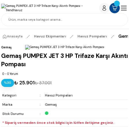
Gema
Anasayfa
Havuz Ekipmanları
Havuz Pompaları
Gemaş
Gemaş PUMPEX JET 3 HP Trifaze Karşı Akıntı
Pompası
0 - 0 Yorum
₺ 25.901
₺ 37.001
%30
Kategori
Havuz Pompaları
Marka
Gemaş
Stok Durumu
* Sipariş vermeden önce stok bilgisi için lütfen iletişime geçiniz.