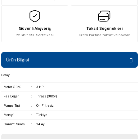
Güvenli Alışveriş
Taksit Seçenekleri
256bit SSL Sertifikası
Kredi kartına taksit ve havale
Ürün Bilgisi
Detay
Motor Gücü
:
3 HP
Faz Değeri
:
Trifaze (380v)
Pompa Tipi
:
Ön Filtresiz
Menşei
:
Türkiye
Garanti Süresi
:
24 Ay