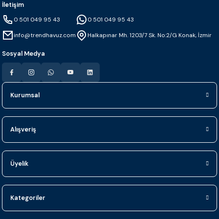
İletişim
0 501 049 95 43
0 501 049 95 43
info@trendhavuz.com
Halkapınar Mh. 1203/7 Sk. No:2/G Konak, İzmir
Sosyal Medya
Kurumsal
Alışveriş
Üyelik
Kategoriler