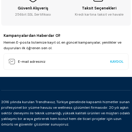
Güvenli Alışveriş
Taksit Seçenekleri
256bit SSL Sertifikası
Kredi kartına taksit ve havale
Kampanyalardan Haberdar Ol!
Hemen E-posta listemize kayıt ol, en güncel kampanyalar, yenilikler ve
duyuruları ilk öğrenen sen ol.
KAYDOL
2016 yılında kurulan Trendhavuz, Türkiye genelinde kapsamlı hizmetler sunan
profesyonel bir yüzme havuzu ve wellness çözümleri firmasıdır. 20 yılı aşkın
sektör deneyimi ile teknik uzmanlığı, yüksek kaliteli ürünleri ve müşteri odaklı
yaklaşımı bir araya getirerek hem konut hem de ticari projeler için uzun
ömürlü ve güvenilir çözümler sunuyoruz.