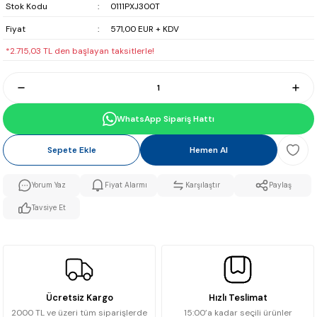
Stok Kodu
0111PXJ300T
Fiyat
571,00 EUR + KDV
*2.715,03 TL den başlayan taksitlerle!
WhatsApp Sipariş Hattı
Sepete Ekle
Hemen Al
Yorum Yaz
Fiyat Alarmı
Karşılaştır
Paylaş
Tavsiye Et
Ücretsiz Kargo
Hızlı Teslimat
2000 TL ve üzeri tüm siparişlerde
15:00’a kadar seçili ürünler