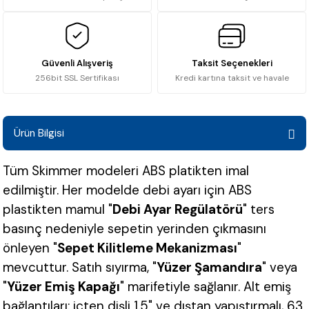
Güvenli Alışveriş
Taksit Seçenekleri
256bit SSL Sertifikası
Kredi kartına taksit ve havale
Ürün Bilgisi
Tüm Skimmer modeleri ABS platikten imal
edilmiştir. Her modelde debi ayarı için ABS
plastikten mamul "
Debi Ayar Regülatörü
" ters
basınç nedeniyle sepetin yerinden çıkmasını
önleyen "
Sepet Kilitleme Mekanizması
"
mevcuttur. Satıh sıyırma, "
Yüzer Şamandıra
" veya
"
Yüzer Emiş Kapağı
" marifetiyle sağlanır. Alt emiş
bağlantıları: içten dişli 1.5" ve dıştan yapıştırmalı, 63