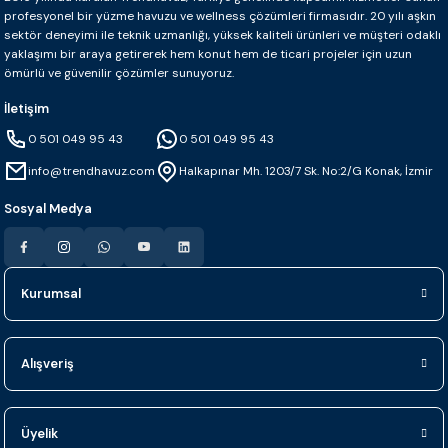
profesyonel bir yüzme havuzu ve wellness çözümleri firmasıdır. 20 yılı aşkın
sektör deneyimi ile teknik uzmanlığı, yüksek kaliteli ürünleri ve müşteri odaklı
yaklaşımı bir araya getirerek hem konut hem de ticari projeler için uzun
ömürlü ve güvenilir çözümler sunuyoruz.
İletişim
0 501 049 95 43
0 501 049 95 43
info@trendhavuz.com
Halkapınar Mh. 1203/7 Sk. No:2/G Konak, İzmir
Sosyal Medya
Kurumsal
Alışveriş
Üyelik