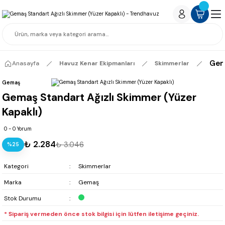
Gema
Anasayfa
Havuz Kenar Ekipmanları
Skimmerlar
Gemaş
Gemaş Standart Ağızlı Skimmer (Yüzer
Kapaklı)
0 - 0 Yorum
₺ 2.284
₺ 3.046
%25
Kategori
Skimmerlar
Marka
Gemaş
Stok Durumu
* Sipariş vermeden önce stok bilgisi için lütfen iletişime geçiniz.