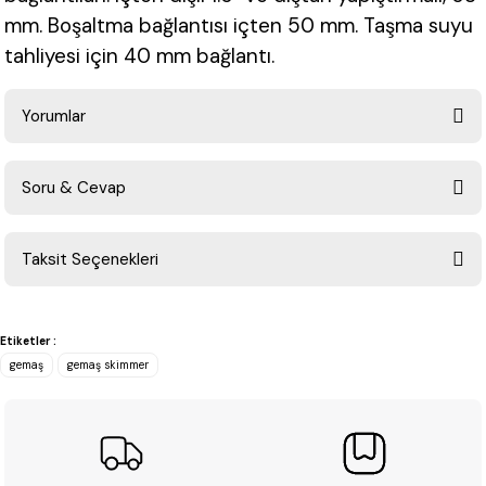
mm. Boşaltma bağlantısı içten 50 mm. Taşma suyu
tahliyesi için 40 mm bağlantı.
Yorumlar
Soru & Cevap
Bu ürüne ilk yorumu siz yapın!
Taksit Seçenekleri
Yorum Yaz
Ürün hakkında henüz soru sorulmamış.
Etiketler :
Soru Sor
gemaş
gemaş skimmer