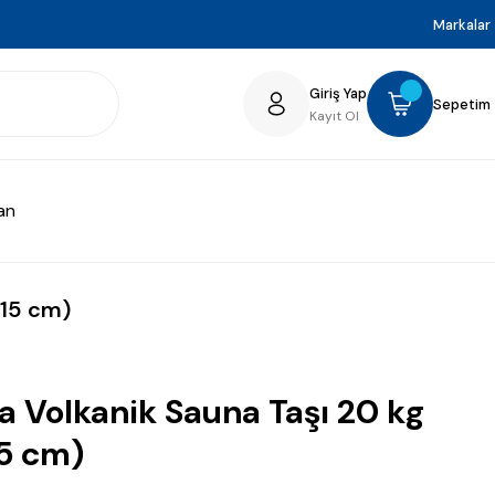
Markalar
Giriş Yap
Sepetim
Kayıt Ol
an
-15 cm)
a Volkanik Sauna Taşı 20 kg
5 cm)