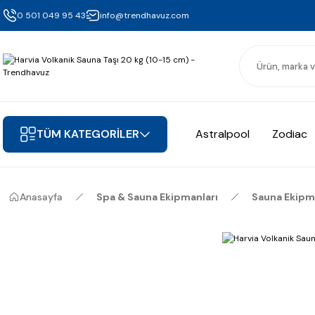
0 501 049 95 43
info@trendhavuz.com
TÜM KATEGORİLER
Astralpool
Zodiac
Anasayfa
Spa & Sauna Ekipmanları
Sauna Ekipm