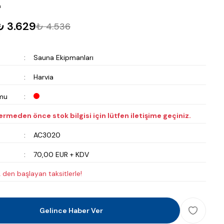
m
₺ 3.629
₺ 4.536
Sauna Ekipmanları
Harvia
mu
vermeden önce stok bilgisi için lütfen iletişime geçiniz.
AC3020
70,00 EUR + KDV
 den başlayan taksitlerle!
Gelince Haber Ver