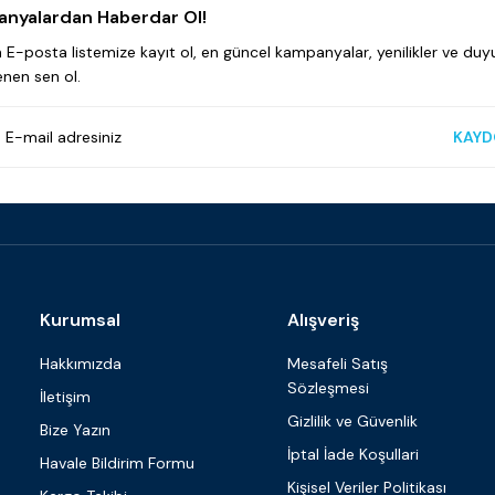
nyalardan Haberdar Ol!
E-posta listemize kayıt ol, en güncel kampanyalar, yenilikler ve duyu
enen sen ol.
KAYD
Kurumsal
Alışveriş
Hakkımızda
Mesafeli Satış
Sözleşmesi
İletişim
Gizlilik ve Güvenlik
Bize Yazın
İptal İade Koşullari
Havale Bildirim Formu
Kişisel Veriler Politikası