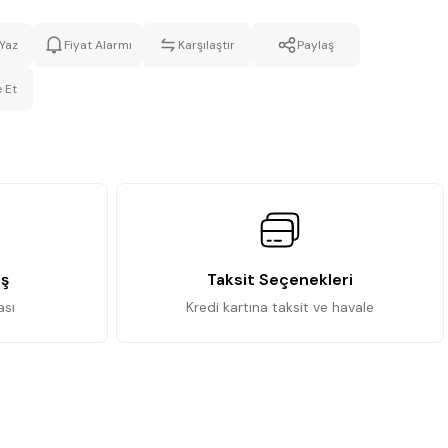
Yaz
Fiyat Alarmı
Karşılaştır
Paylaş
 Et
iş
Taksit Seçenekleri
ası
Kredi kartına taksit ve havale