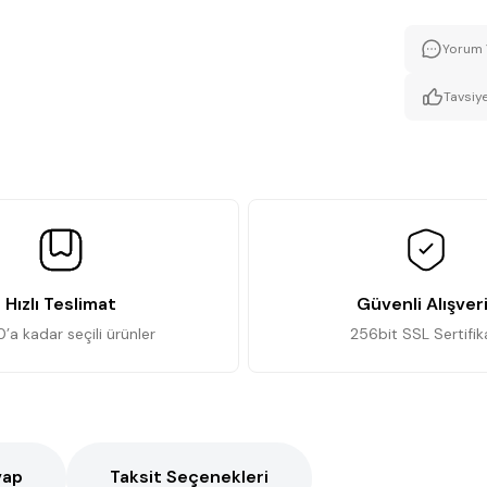
Yorum 
Tavsiye
Hızlı Teslimat
Güvenli Alışver
0’a kadar seçili ürünler
256bit SSL Sertifik
vap
Taksit Seçenekleri