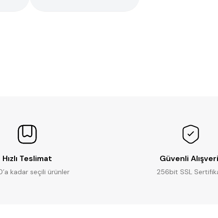
Ürün hakkında henüz soru sorulmamış.
Bu ürüne ilk yorumu siz yapın!
Yorum Yaz
Soru Sor
Hızlı Teslimat
Güvenli Alışver
0’a kadar seçili ürünler
256bit SSL Sertifik