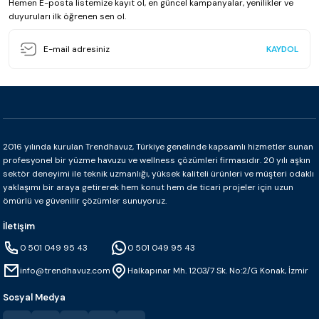
Hemen E-posta listemize kayıt ol, en güncel kampanyalar, yenilikler ve
duyuruları ilk öğrenen sen ol.
KAYDOL
2016 yılında kurulan Trendhavuz, Türkiye genelinde kapsamlı hizmetler sunan
profesyonel bir yüzme havuzu ve wellness çözümleri firmasıdır. 20 yılı aşkın
sektör deneyimi ile teknik uzmanlığı, yüksek kaliteli ürünleri ve müşteri odaklı
yaklaşımı bir araya getirerek hem konut hem de ticari projeler için uzun
ömürlü ve güvenilir çözümler sunuyoruz.
İletişim
0 501 049 95 43
0 501 049 95 43
info@trendhavuz.com
Halkapınar Mh. 1203/7 Sk. No:2/G Konak, İzmir
Sosyal Medya