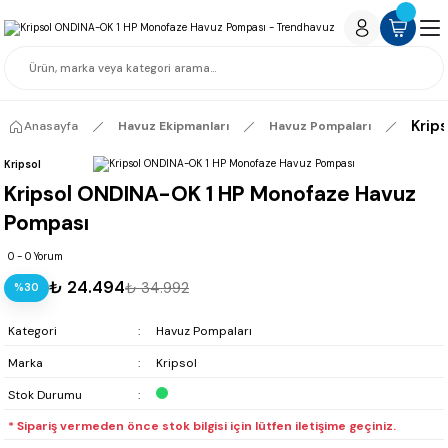
Krip
Anasayfa
Havuz Ekipmanları
Havuz Pompaları
Kripsol
Kripsol ONDINA-OK 1 HP Monofaze Havuz
Pompası
0 - 0 Yorum
₺ 24.494
₺ 34.992
%30
Kategori
Havuz Pompaları
Marka
Kripsol
Stok Durumu
* Sipariş vermeden önce stok bilgisi için lütfen iletişime geçiniz.