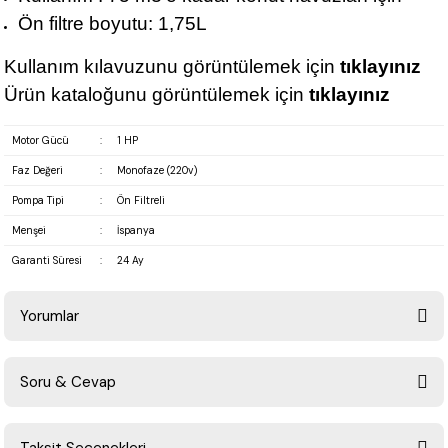
Ön filtre boyutu: 1,75L
Kullanım kılavuzunu görüntülemek için
tıklayınız
Ürün kataloğunu görüntülemek için
tıklayınız
Motor Gücü
:
1 HP
Faz Değeri
:
Monofaze (220v)
Pompa Tipi
:
Ön Filtreli
Menşei
:
İspanya
Garanti Süresi
:
24 Ay
Yorumlar
Soru & Cevap
Bu ürüne ilk yorumu siz yapın!