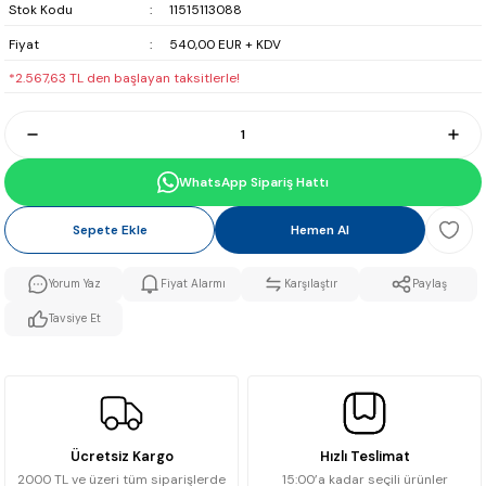
Stok Kodu
11515113088
Fiyat
540,00 EUR + KDV
*2.567,63 TL den başlayan taksitlerle!
WhatsApp Sipariş Hattı
Sepete Ekle
Hemen Al
Yorum Yaz
Fiyat Alarmı
Karşılaştır
Paylaş
Tavsiye Et
Ücretsiz Kargo
Hızlı Teslimat
2000 TL ve üzeri tüm siparişlerde
15:00’a kadar seçili ürünler