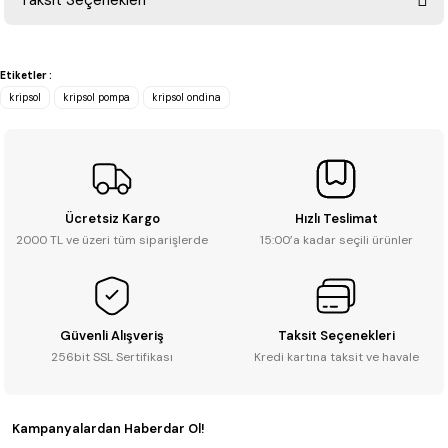
Taksit Seçenekleri
Yorum Yaz
Ürün hakkında henüz soru sorulmamış.
Etiketler :
Soru Sor
kripsol
kripsol pompa
kripsol ondina
Ücretsiz Kargo
Hızlı Teslimat
2000 TL ve üzeri tüm siparişlerde
15:00’a kadar seçili ürünler
Güvenli Alışveriş
Taksit Seçenekleri
256bit SSL Sertifikası
Kredi kartına taksit ve havale
Kampanyalardan Haberdar Ol!