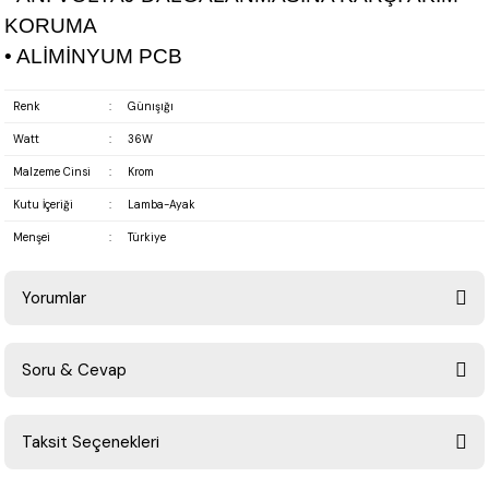
KORUMA
• ALİMİNYUM PCB
Renk
:
Günışığı
Watt
:
36W
Malzeme Cinsi
:
Krom
Kutu İçeriği
:
Lamba-Ayak
Menşei
:
Türkiye
Yorumlar
Soru & Cevap
Bu ürüne ilk yorumu siz yapın!
Taksit Seçenekleri
Yorum Yaz
Ürün hakkında henüz soru sorulmamış.