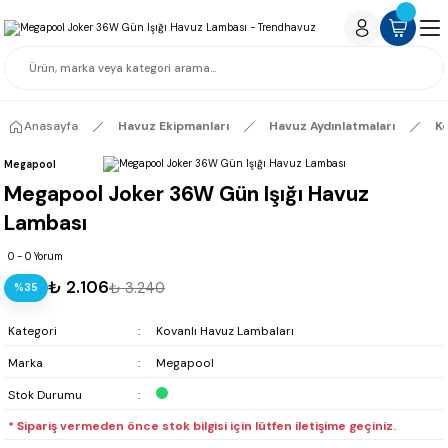
Anasayfa
Havuz Ekipmanları
Havuz Aydınlatmaları
Ko
Megapool
Megapool Joker 36W Gün Işığı Havuz
Lambası
0 - 0 Yorum
₺ 2.106
₺ 3.240
%35
Kategori
Kovanlı Havuz Lambaları
Marka
Megapool
Stok Durumu
* Sipariş vermeden önce stok bilgisi için lütfen iletişime geçiniz.