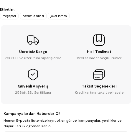
Etiketler :
Soru Sor
megapool
havuz lambası
joker lamba
Ücretsiz Kargo
Hızlı Teslimat
2000 TL ve üzeri tüm siparişlerde
15:00’a kadar seçili ürünler
Güvenli Alışveriş
Taksit Seçenekleri
256bit SSL Sertifikası
Kredi kartına taksit ve havale
Kampanyalardan Haberdar Ol!
Hemen E-posta listemize kayıt ol, en güncel kampanyalar, yenilikler ve
duyuruları ilk öğrenen sen ol.