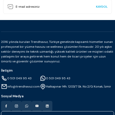
KAYDOL
2016 yılında kurulan Trendhavuz, Türkiye genelinde kapsamlı hizmetler sunan
profesyonel bir yüzme havuzu ve wellness çözümleri firmasıdır. 20 yılı aşkın
sektör deneyimi ile teknik uzmanlığı, yüksek kaliteli ürünleri ve müşteri odaklı
yaklaşımı bir araya getirerek hem konut hem de ticari projeler için uzun
ömürlü ve güvenilir çözümler sunuyoruz.
İletişim
0 501 049 95 43
0 501 049 95 43
info@trendhavuz.com
Halkapınar Mh. 1203/7 Sk. No:2/G Konak, İzmir
Sosyal Medya