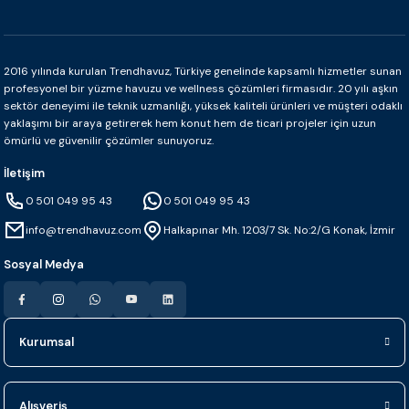
2016 yılında kurulan Trendhavuz, Türkiye genelinde kapsamlı hizmetler sunan
profesyonel bir yüzme havuzu ve wellness çözümleri firmasıdır. 20 yılı aşkın
sektör deneyimi ile teknik uzmanlığı, yüksek kaliteli ürünleri ve müşteri odaklı
yaklaşımı bir araya getirerek hem konut hem de ticari projeler için uzun
ömürlü ve güvenilir çözümler sunuyoruz.
İletişim
0 501 049 95 43
0 501 049 95 43
info@trendhavuz.com
Halkapınar Mh. 1203/7 Sk. No:2/G Konak, İzmir
Sosyal Medya
Kurumsal
Alışveriş