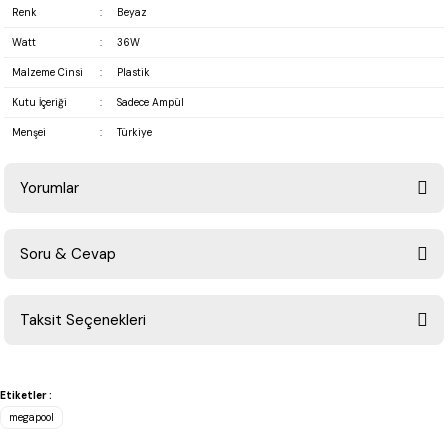
Renk
:
Beyaz
Watt
:
36W
Malzeme Cinsi
:
Plastik
Kutu İçeriği
:
Sadece Ampül
Menşei
:
Türkiye
Yorumlar
Soru & Cevap
Bu ürüne ilk yorumu siz yapın!
Taksit Seçenekleri
Yorum Yaz
Ürün hakkında henüz soru sorulmamış.
Etiketler :
Soru Sor
megapool