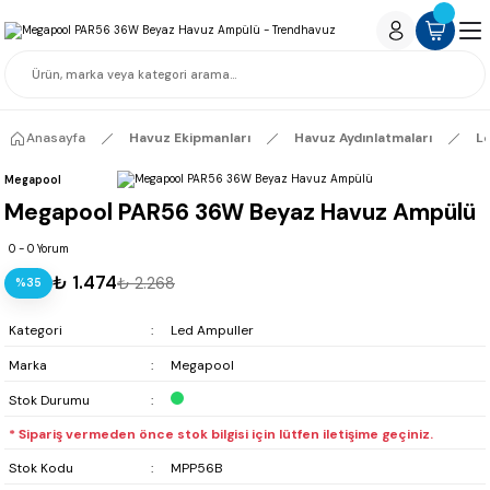
Anasayfa
Havuz Ekipmanları
Havuz Aydınlatmaları
L
Megapool
Megapool PAR56 36W Beyaz Havuz Ampülü
0 - 0 Yorum
₺ 1.474
₺ 2.268
%35
Kategori
Led Ampuller
Marka
Megapool
Stok Durumu
* Sipariş vermeden önce stok bilgisi için lütfen iletişime geçiniz.
Stok Kodu
MPP56B