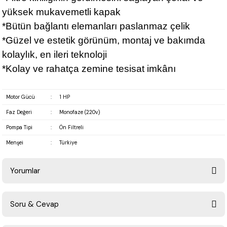
yüksek mukavemetli kapak
*Bütün bağlantı elemanları paslanmaz çelik
*Güzel ve estetik görünüm, montaj ve bakımda
kolaylık, en ileri teknoloji
*Kolay ve rahatça zemine tesisat imkânı
Motor Gücü
:
1 HP
Faz Değeri
:
Monofaze (220v)
Pompa Tipi
:
Ön Filtreli
Menşei
:
Türkiye
Yorumlar
Soru & Cevap
Bu ürüne ilk yorumu siz yapın!