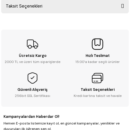
Taksit Seçenekleri
Yorum Yaz
Ürün hakkında henüz soru sorulmamış.
Soru Sor
Ücretsiz Kargo
Hızlı Teslimat
2000 TL ve üzeri tüm siparişlerde
15:00’a kadar seçili ürünler
Güvenli Alışveriş
Taksit Seçenekleri
256bit SSL Sertifikası
Kredi kartına taksit ve havale
Kampanyalardan Haberdar Ol!
Hemen E-posta listemize kayıt ol, en güncel kampanyalar, yenilikler ve
duyuruları ilk öğrenen sen ol.