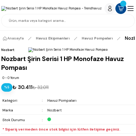
Nozb
Anasayfa
Havuz Ekipmanları
Havuz Pompaları
Nozbart
Nozbart Şirin Serisi 1 HP Monofaze Havuz
Pompası
0 - 0 Yorum
₺ 30.411
₺ 32.011
%5
Kategori
Havuz Pompaları
Marka
Nozbart
Stok Durumu
* Sipariş vermeden önce stok bilgisi için lütfen iletişime geçiniz.