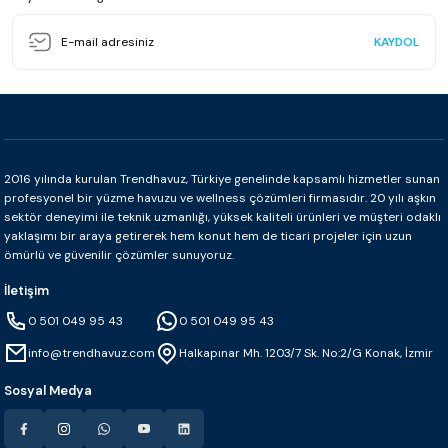
KAYDOL
2016 yılında kurulan Trendhavuz, Türkiye genelinde kapsamlı hizmetler sunan
profesyonel bir yüzme havuzu ve wellness çözümleri firmasıdır. 20 yılı aşkın
sektör deneyimi ile teknik uzmanlığı, yüksek kaliteli ürünleri ve müşteri odaklı
yaklaşımı bir araya getirerek hem konut hem de ticari projeler için uzun
ömürlü ve güvenilir çözümler sunuyoruz.
İletişim
0 501 049 95 43
0 501 049 95 43
info@trendhavuz.com
Halkapınar Mh. 1203/7 Sk. No:2/G Konak, İzmir
Sosyal Medya