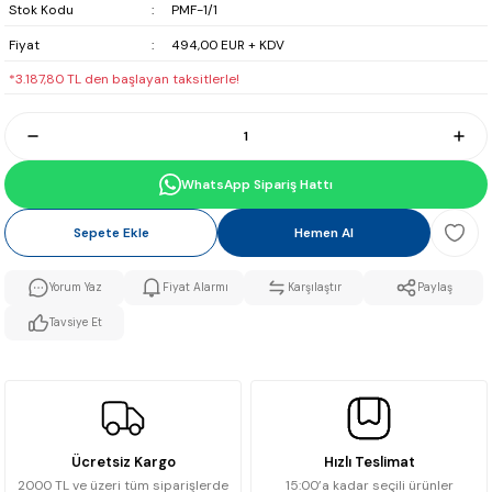
Stok Kodu
PMF-1/1
Fiyat
494,00 EUR + KDV
*3.187,80 TL den başlayan taksitlerle!
WhatsApp Sipariş Hattı
Sepete Ekle
Hemen Al
Yorum Yaz
Fiyat Alarmı
Karşılaştır
Paylaş
Tavsiye Et
Ücretsiz Kargo
Hızlı Teslimat
2000 TL ve üzeri tüm siparişlerde
15:00’a kadar seçili ürünler