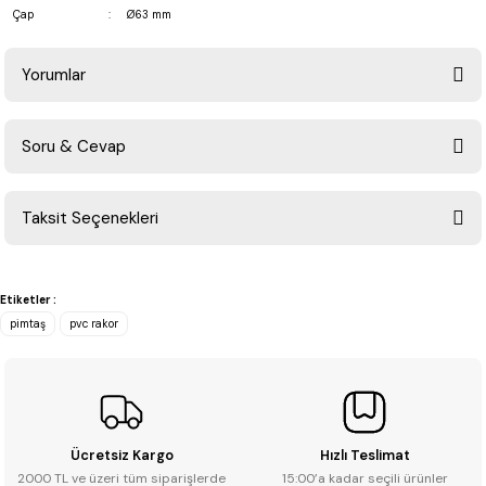
Çap
:
Ø63 mm
Yorumlar
Soru & Cevap
Bu ürüne ilk yorumu siz yapın!
Taksit Seçenekleri
Yorum Yaz
Ürün hakkında henüz soru sorulmamış.
Etiketler :
Soru Sor
pimtaş
pvc rakor
Ücretsiz Kargo
Hızlı Teslimat
2000 TL ve üzeri tüm siparişlerde
15:00’a kadar seçili ürünler