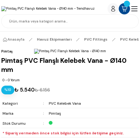
Anasayfa
Havuz Ekipmanları
PVC Fittings
PVC Keleb
Pimtaş
Pimtaş PVC Flanşlı Kelebek Vana - Ø140
mm
0 - 0 Yorum
₺ 5.540
₺ 6.156
%10
Kategori
PVC Kelebek Vana
Marka
Pimtaş
Stok Durumu
* Sipariş vermeden önce stok bilgisi için lütfen iletişime geçiniz.