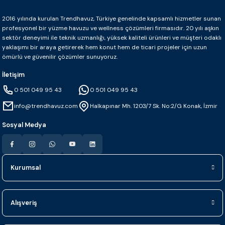
2016 yılında kurulan Trendhavuz, Türkiye genelinde kapsamlı hizmetler sunan
profesyonel bir yüzme havuzu ve wellness çözümleri firmasıdır. 20 yılı aşkın
sektör deneyimi ile teknik uzmanlığı, yüksek kaliteli ürünleri ve müşteri odaklı
yaklaşımı bir araya getirerek hem konut hem de ticari projeler için uzun
ömürlü ve güvenilir çözümler sunuyoruz.
İletişim
0 501 049 95 43
0 501 049 95 43
info@trendhavuz.com
Halkapınar Mh. 1203/7 Sk. No:2/G Konak, İzmir
Sosyal Medya
Kurumsal
Alışveriş