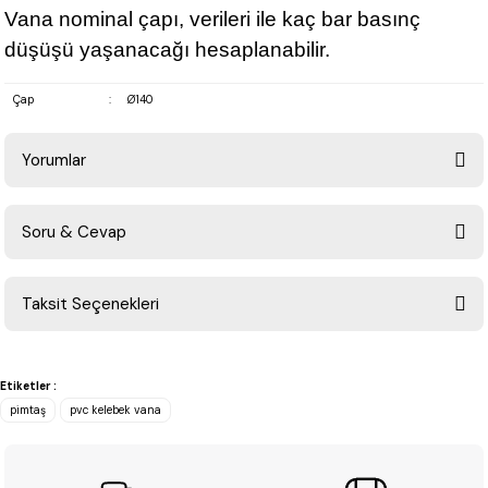
Vana nominal çapı, verileri ile kaç bar basınç
düşüşü yaşanacağı hesaplanabilir.
Çap
:
Ø140
Yorumlar
Soru & Cevap
Bu ürüne ilk yorumu siz yapın!
Taksit Seçenekleri
Yorum Yaz
Ürün hakkında henüz soru sorulmamış.
Etiketler :
Soru Sor
pimtaş
pvc kelebek vana