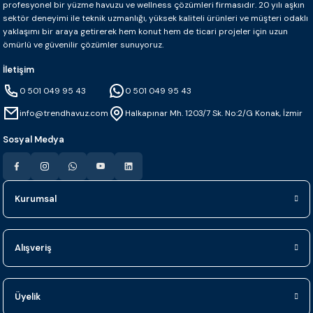
profesyonel bir yüzme havuzu ve wellness çözümleri firmasıdır. 20 yılı aşkın
sektör deneyimi ile teknik uzmanlığı, yüksek kaliteli ürünleri ve müşteri odaklı
yaklaşımı bir araya getirerek hem konut hem de ticari projeler için uzun
ömürlü ve güvenilir çözümler sunuyoruz.
İletişim
0 501 049 95 43
0 501 049 95 43
info@trendhavuz.com
Halkapınar Mh. 1203/7 Sk. No:2/G Konak, İzmir
Sosyal Medya
Kurumsal
Alışveriş
Üyelik