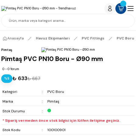
Anasayfa
Havuz Ekipmanları
PVC Fittings
PVC Boru
Pimtaş
Pimtaş PVC PN10 Boru - Ø90 mm
0 - 0 Yorum
₺ 633
₺ 667
%5
Kategori
PVC Boru
Marka
Pimtaş
Stok Durumu
* Sipariş vermeden önce stok bilgisi için lütfen iletişime geçiniz.
Stok Kodu
100100901