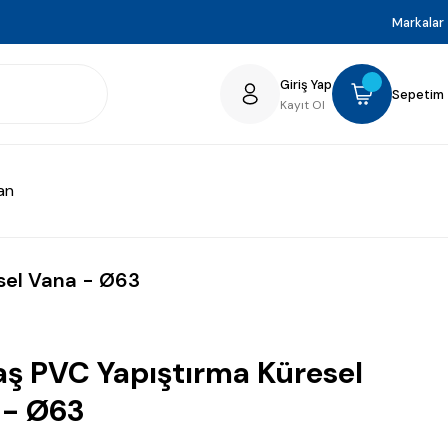
Markalar
Giriş Yap
Sepetim
Kayıt Ol
an
sel Vana - Ø63
ş PVC Yapıştırma Küresel
 - Ø63