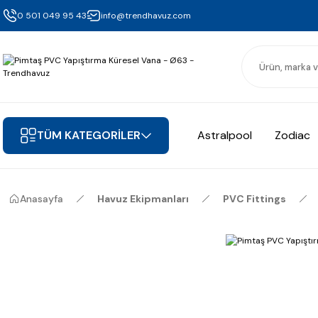
0 501 049 95 43
info@trendhavuz.com
TÜM KATEGORİLER
Astralpool
Zodiac
Anasayfa
Havuz Ekipmanları
PVC Fittings