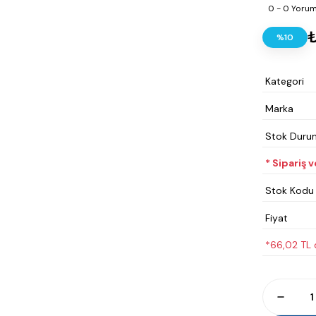
0 - 0 Yoru
%10
Kategori
Marka
Stok Duru
* Sipariş 
Stok Kodu
Fiyat
*66,02 TL d