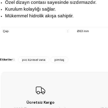
Özel dizayn contası sayesinde sızdırmazdır.
Kurulum kolaylığı sağlar.
Mükemmel hidrolik akışa sahiptir.
Çap
:
Ø63 mm
Etiketler :
pvc küresel vana
pimtaş
Ücretsiz Kargo