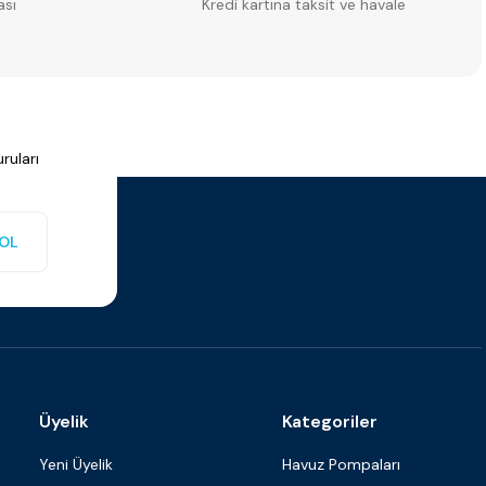
ası
Kredi kartına taksit ve havale
ruları
OL
Üyelik
Kategoriler
Yeni Üyelik
Havuz Pompaları