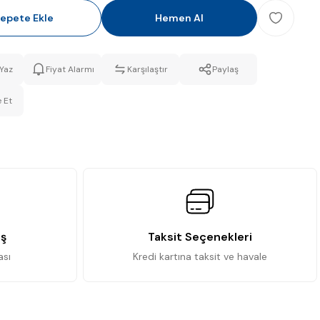
epete Ekle
Hemen Al
Yaz
Fiyat Alarmı
Karşılaştır
Paylaş
 Et
iş
Taksit Seçenekleri
ası
Kredi kartına taksit ve havale