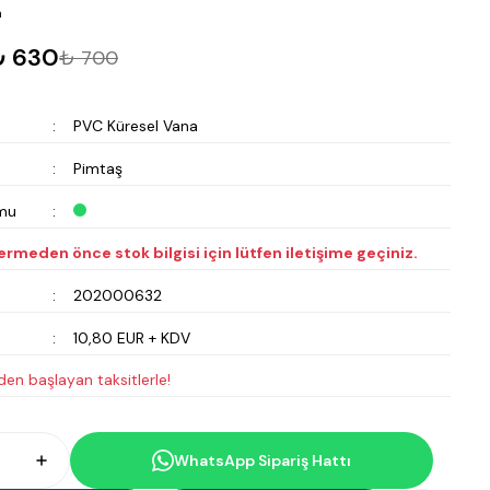
m
₺ 630
₺ 700
PVC Küresel Vana
Pimtaş
mu
vermeden önce stok bilgisi için lütfen iletişime geçiniz.
202000632
10,80 EUR + KDV
en başlayan taksitlerle!
WhatsApp Sipariş Hattı