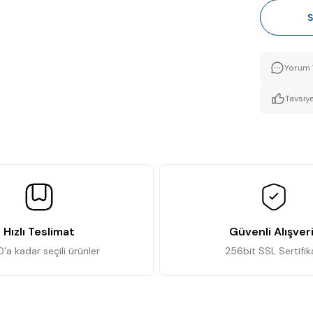
S
Yorum 
Tavsiye
Hızlı Teslimat
Güvenli Alışver
0’a kadar seçili ürünler
256bit SSL Sertifik