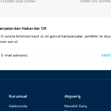
0’a kadar seçili ürünler
256bit SSL Sertifik
nyalardan Haberdar Ol!
E-posta listemize kayıt ol, en güncel kampanyalar, yenilikler ve duyu
enen sen ol.
KAYD
Kurumsal
Alışveriş
Hakkımızda
Mesafeli Satış