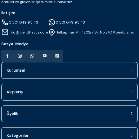
ömürlü ve güvenilir çözümler sunuyoruz.
İletişim
0 501 049 95 43
0 501 049 95 43
info@trendhavuz.com
Halkapınar Mh. 1203/7 Sk. No:2/G Konak, İzmir
Sosyal Medya
Kurumsal
Alışveriş
Üyelik
Kategoriler