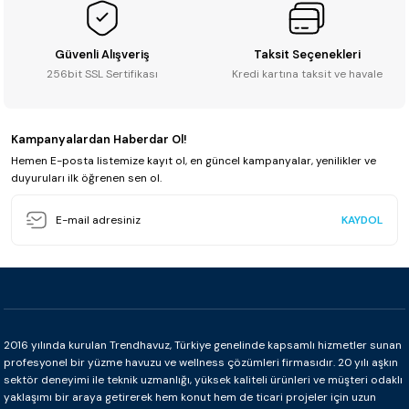
Güvenli Alışveriş
Taksit Seçenekleri
256bit SSL Sertifikası
Kredi kartına taksit ve havale
Kampanyalardan Haberdar Ol!
Hemen E-posta listemize kayıt ol, en güncel kampanyalar, yenilikler ve
duyuruları ilk öğrenen sen ol.
KAYDOL
2016 yılında kurulan Trendhavuz, Türkiye genelinde kapsamlı hizmetler sunan
profesyonel bir yüzme havuzu ve wellness çözümleri firmasıdır. 20 yılı aşkın
sektör deneyimi ile teknik uzmanlığı, yüksek kaliteli ürünleri ve müşteri odaklı
yaklaşımı bir araya getirerek hem konut hem de ticari projeler için uzun