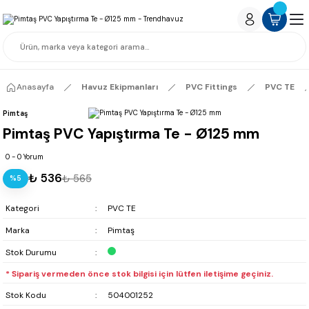
Anasayfa
Havuz Ekipmanları
PVC Fittings
PVC TE
Pimtaş
Pimtaş PVC Yapıştırma Te - Ø125 mm
0 - 0 Yorum
₺ 536
₺ 565
%5
Kategori
PVC TE
Marka
Pimtaş
Stok Durumu
* Sipariş vermeden önce stok bilgisi için lütfen iletişime geçiniz.
Stok Kodu
504001252