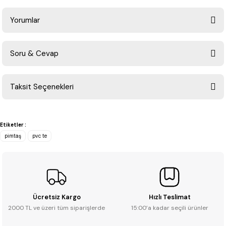
Yorumlar
Soru & Cevap
Bu ürüne ilk yorumu siz yapın!
Taksit Seçenekleri
Yorum Yaz
Ürün hakkında henüz soru sorulmamış.
Etiketler :
Soru Sor
pimtaş
pvc te
Ücretsiz Kargo
Hızlı Teslimat
2000 TL ve üzeri tüm siparişlerde
15:00’a kadar seçili ürünler