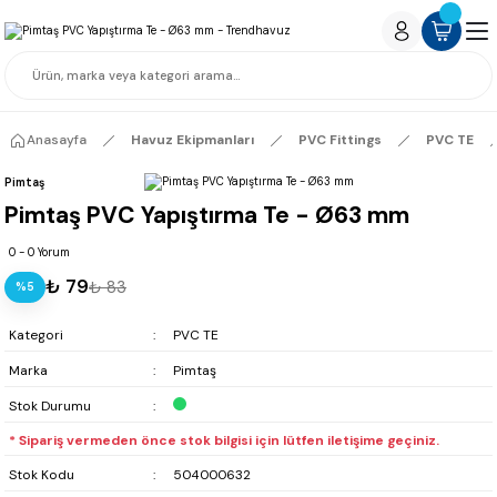
Anasayfa
Havuz Ekipmanları
PVC Fittings
PVC TE
Pimtaş
Pimtaş PVC Yapıştırma Te - Ø63 mm
0 - 0 Yorum
₺ 79
₺ 83
%5
Kategori
PVC TE
Marka
Pimtaş
Stok Durumu
* Sipariş vermeden önce stok bilgisi için lütfen iletişime geçiniz.
Stok Kodu
504000632