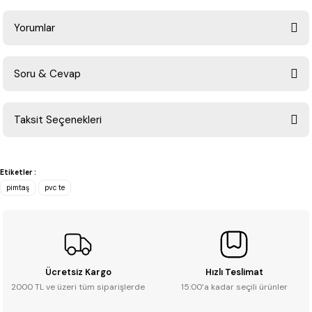
Yorumlar
Soru & Cevap
Bu ürüne ilk yorumu siz yapın!
Taksit Seçenekleri
Yorum Yaz
Ürün hakkında henüz soru sorulmamış.
Etiketler :
Soru Sor
pimtaş
pvc te
Ücretsiz Kargo
Hızlı Teslimat
2000 TL ve üzeri tüm siparişlerde
15:00’a kadar seçili ürünler