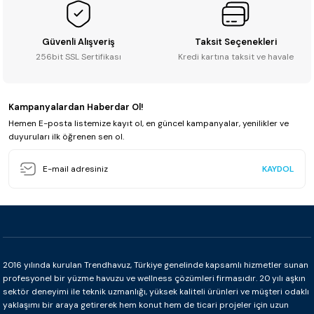
Güvenli Alışveriş
Taksit Seçenekleri
256bit SSL Sertifikası
Kredi kartına taksit ve havale
Kampanyalardan Haberdar Ol!
Hemen E-posta listemize kayıt ol, en güncel kampanyalar, yenilikler ve
duyuruları ilk öğrenen sen ol.
KAYDOL
2016 yılında kurulan Trendhavuz, Türkiye genelinde kapsamlı hizmetler sunan
profesyonel bir yüzme havuzu ve wellness çözümleri firmasıdır. 20 yılı aşkın
sektör deneyimi ile teknik uzmanlığı, yüksek kaliteli ürünleri ve müşteri odaklı
yaklaşımı bir araya getirerek hem konut hem de ticari projeler için uzun