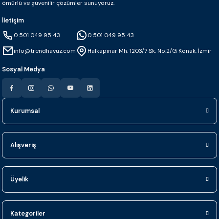
ömürlü ve güvenilir çözümler sunuyoruz.
İletişim
0 501 049 95 43
0 501 049 95 43
info@trendhavuz.com
Halkapınar Mh. 1203/7 Sk. No:2/G Konak, İzmir
Sosyal Medya
Kurumsal
Alışveriş
Üyelik
Kategoriler