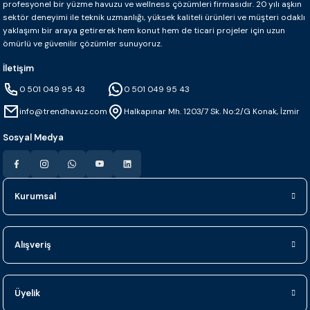
profesyonel bir yüzme havuzu ve wellness çözümleri firmasıdır. 20 yılı aşkın
sektör deneyimi ile teknik uzmanlığı, yüksek kaliteli ürünleri ve müşteri odaklı
yaklaşımı bir araya getirerek hem konut hem de ticari projeler için uzun
ömürlü ve güvenilir çözümler sunuyoruz.
İletişim
0 501 049 95 43
0 501 049 95 43
info@trendhavuz.com
Halkapınar Mh. 1203/7 Sk. No:2/G Konak, İzmir
Sosyal Medya
Kurumsal
Alışveriş
Üyelik