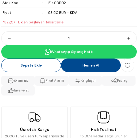
Stok Kodu
214001102
Fiyat
53,50 EUR + KDV
*327,07 TL den başlayan taksitlerle!
WhatsApp Sipariş Hattı
Sepete Ekle
Hemen Al
Yorum Yaz
Fiyat Alarmı
Karşılaştır
Paylaş
Tavsiye Et
Ücretsiz Kargo
Hızlı Teslimat
2000 TL ve üzeri tüm siparişlerde
15:00’a kadar seçili ürünler