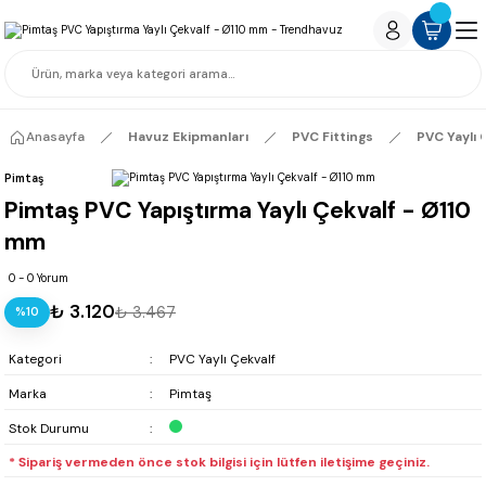
Anasayfa
Havuz Ekipmanları
PVC Fittings
PVC Yaylı 
Pimtaş
Pimtaş PVC Yapıştırma Yaylı Çekvalf - Ø110
mm
0 - 0 Yorum
₺ 3.120
₺ 3.467
%10
Kategori
PVC Yaylı Çekvalf
Marka
Pimtaş
Stok Durumu
* Sipariş vermeden önce stok bilgisi için lütfen iletişime geçiniz.