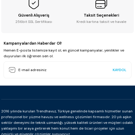
Güvenli Alışveriş
Taksit Seçenekleri
256bit SSL Sertifikası
Kredi kartına taksit ve havale
Kampanyalardan Haberdar Ol!
Hemen E-posta listemize kayıt ol, en güncel kampanyalar, yenilikler ve
duyuruları ilk öğrenen sen ol.
KAYDOL
2016 yılında kurulan Trendhavuz, Türkiye genelinde kapsamlı hizmetler sunan
profesyonel bir yüzme havuzu ve wellness çözümleri firmasıdır. 20 yılı aşkın
sektör deneyimi ile teknik uzmanlığı, yüksek kaliteli ürünleri ve müşteri odaklı
yaklaşımı bir araya getirerek hem konut hem de ticari projeler için uzun
ömürlü ve güvenilir çözümler sunuyoruz.