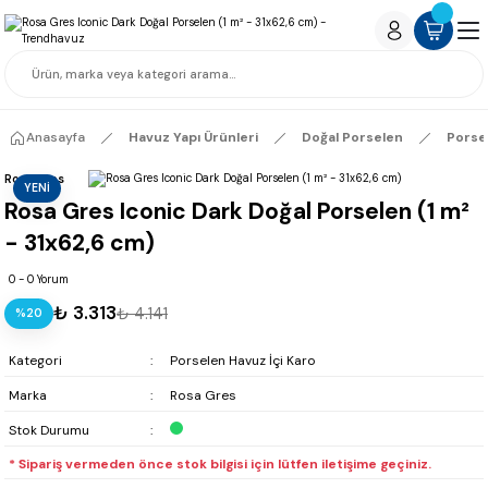
Anasayfa
Havuz Yapı Ürünleri
Doğal Porselen
Porse
Rosa Gres
YENİ
Rosa Gres Iconic Dark Doğal Porselen (1 m²
- 31x62,6 cm)
0 - 0 Yorum
₺ 3.313
₺ 4.141
%20
Kategori
Porselen Havuz İçi Karo
Marka
Rosa Gres
Stok Durumu
* Sipariş vermeden önce stok bilgisi için lütfen iletişime geçiniz.