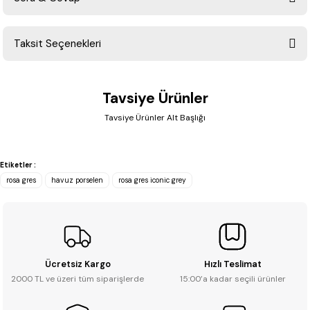
Bu ürüne ilk yorumu siz yapın!
Taksit Seçenekleri
Yorum Yaz
Ürün hakkında henüz soru sorulmamış.
Tavsiye Ürünler
Soru Sor
Tavsiye Ürünler Alt Başlığı
Rosa Gres
%20
Rosa Gres Iconic Grey Doğal Porselen (1 m² - 31x62,6 cm)
Etiketler :
YENİ
rosa gres
havuz porselen
rosa gres iconic grey
0.0 - 0 Yorum
₺ 3.313
₺ 4.141
Ücretsiz Kargo
Hızlı Teslimat
2000 TL ve üzeri tüm siparişlerde
15:00’a kadar seçili ürünler
Sepete Ekle