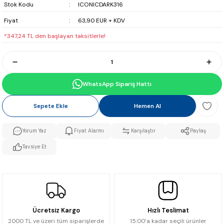
Stok Kodu
ICONICDARK316
Fiyat
63,90 EUR + KDV
*347,24 TL den başlayan taksitlerle!
WhatsApp Sipariş Hattı
Sepete Ekle
Hemen Al
Yorum Yaz
Fiyat Alarmı
Karşılaştır
Paylaş
Tavsiye Et
Ücretsiz Kargo
Hızlı Teslimat
2000 TL ve üzeri tüm siparişlerde
15:00’a kadar seçili ürünler