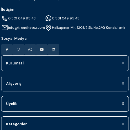
İletişim
0 501 049 95 43
0 501 049 95 43
info@trendhavuz.com
Halkapınar Mh. 1203/7 Sk. No:2/G Konak, İzmir
Sosyal Medya
Kurumsal
Alışveriş
Üyelik
Kategoriler